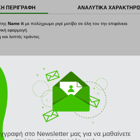
ΚΗ ΠΕΡΙΓΡΑΦΗ
ΑΝΑΛΥΤΙΚΑ ΧΑΡΑΚΤΗΡΙ
 της
Name it
με πολύχρωμο ριγέ μοτίβο σε όλη του την επιφάνεια.
ονική εφαρμογή.
και λεπτές τιράντες.
τον όμιλο εταιρειών
Bestseller
.
ινά το 1986 και εδραιώνεται τη δεκαετία του '90.
t
πωλούνται σε περισσότερες από 20 αγορές, κυρίως ευρωπαϊκές.
ελεί η δημιουργία μοντέρνων παιδικών ρούχων που θα διαθέτουν το σω
ΣΧΕΤΙΚΑ ΠΡΟΪΟΝΤΑ
εγγραφή στο Newsletter μας για να μαθαίνετε