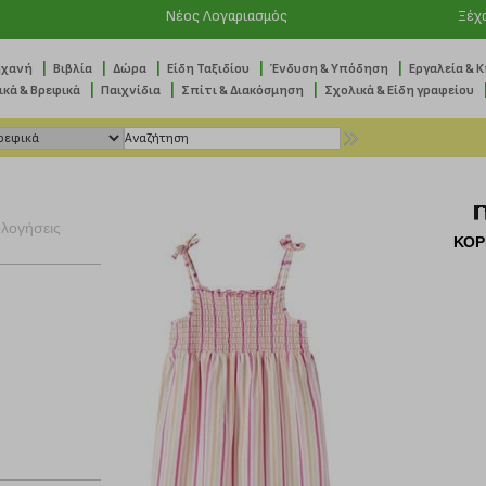
Νέος Λογαριασμός
Ξέχ
|
|
|
|
|
ηχανή
Βιβλία
Δώρα
Είδη Ταξιδίου
Ένδυση & Υπόδηση
Εργαλεία & 
|
|
|
ικά & Βρεφικά
Παιχνίδια
Σπίτι & Διακόσμηση
Σχολικά & Είδη γραφείου
ολογήσεις
ΚΟΡ