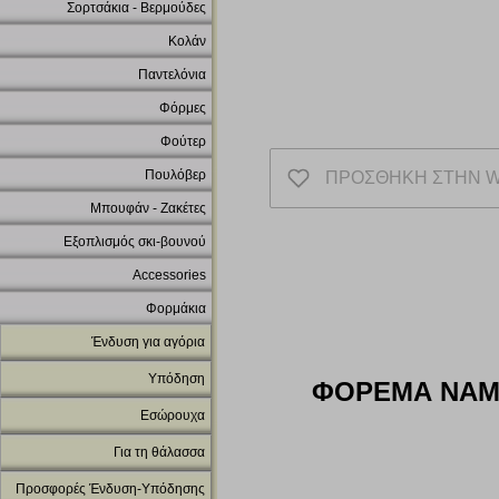
Σορτσάκια - Βερμούδες
Κολάν
Παντελόνια
Φόρμες
Φούτερ
Πουλόβερ
ΠΡΟΣΘΗΚΗ ΣΤΗΝ W
Μπουφάν - Ζακέτες
Εξοπλισμός σκι-βουνού
Accessories
Φορμάκια
Ένδυση για αγόρια
Υπόδηση
ΦΟΡΕΜΑ NAME
Εσώρουχα
Για τη θάλασσα
Προσφορές Ένδυση-Υπόδησης