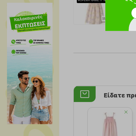
ΦΟΡΕΜΑ NAME IT NMFFILUAZ STRAP 13254652 ΡΟΖ
11.89 €
Είδατε π