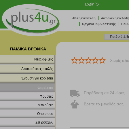
Login
|
Αθλητικά Είδη
Αυτοκίνητο & Μ
|
|
Όργανα Γυμναστικής
Παιδ
ΠΑΙΔΙΚΑ ΒΡΕΦΙΚΑ
Νέες αφίξεις
Χωρίς αξι
Αποκριάτικες στολές
Ένδυση για κορίτσια
Φορέματα
Παράδοση σε 24 ώρες
Φούστες
Βρείτε το μεγεθός σας
Μπλούζες
One piece
Σετ ρούχων