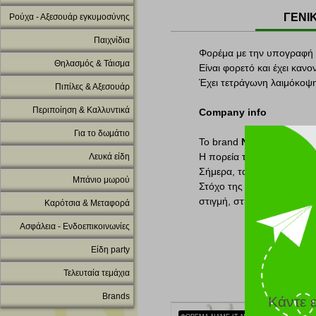
ΓΕΝΙ
Ρούχα - Αξεσουάρ εγκυμοσύνης
Παιχνίδια
Φορέμα με την υπογραφή
Θηλασμός & Τάισμα
Είναι φορετό και έχει καν
Έχει τετράγωνη λαιμόκοψη 
Πιπίλες & Αξεσουάρ
Περιποίηση & Καλλυντικά
Company info
Για το δωμάτιο
Το brand
Name it
ανήκει σ
Η πορεία της εταιρείας ξεκ
Λευκά είδη
Σήμερα, τα ρούχα
Name i
Μπάνιο μωρού
Στόχο της εταιρείας αποτ
στιγμή, στη σωστή τιμή.
Καρότσια & Μεταφορά
Ασφάλεια - Ενδοεπικοινωνίες
Είδη party
Τελευταία τεμάχια
Brands
Κάντε 