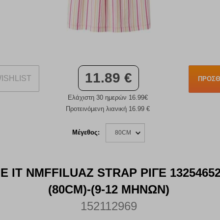
11.89 €
ISHLIST
ΠΡΟΣΘ
Ελάχιστη 30 ημερών 16.99€
Προτεινόμενη λιανική 16.99 €
Μέγεθος:
80CM
 IT NMFFILUAZ STRAP ΡΙΓΕ 132546
(80CM)-(9-12 ΜΗΝΩΝ)
152112969