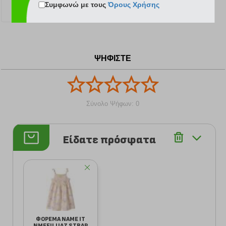
Συμφωνώ με τους
Όρους Χρήσης
11.89 €
ΨΗΦΙΣΤΕ
Σύνολο Ψήφων: 0
Είδατε πρόσφατα
ΦΟΡΕΜΑ NAME IT
NMFFILUAZ STRAP