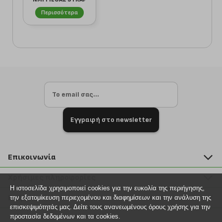
13254652 ΡΟΖ
Περισσότερα
Εγγραφή στο newsletter
Επικοινωνία
211 2000 700
Χρήσιμες πληροφορίες
info@plus4u.gr
Η ιστοσελίδα χρησιμοποιεί cookies για την ευκολία της περιήγησης,
Η εταιρία
Βοήθεια
την εξατομίκευση περιεχομένου και διαφημίσεων και την ανάλυση της
Σημεία παραλαβής
επισκεψιμότητάς μας. Δείτε τους ανανεωμένους όρους χρήσης για την
Εξέλιξη παραγγελίας
προστασία δεδομένων και τα cookies.