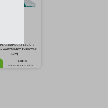
ΡΕΛΑ ΠΑΡΑΛΙΑΣ ESCAPE
ΦΟΥΣΚΩΤΗ ΣΑΝΙΔΑ SUP SCK
+ ΑΛΟΥΜΙΝΙΟΥ ΤΥΡΚΟΥΑΖ
EΨILON ΓΑΛΑΖΟΠΡΑΣΙΝΗ (275 CM)
(2.2Μ)
39.00€
199.00€
Ελάχιστη 30 ημερών 39.00€
Ελάχιστη 30 ημερών 199.00€