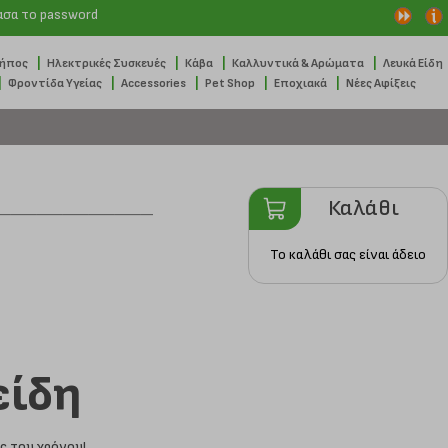
ασα το password
|
|
|
|
Κήπος
Ηλεκτρικές Συσκευές
Κάβα
Καλλυντικά & Αρώματα
Λευκά Είδη
|
|
|
|
|
Φροντίδα Υγείας
Accessories
Pet Shop
Εποχιακά
Νέες Αφίξεις
Καλάθι
Το καλάθι σας είναι άδειο
είδη
ς του χρόνου!