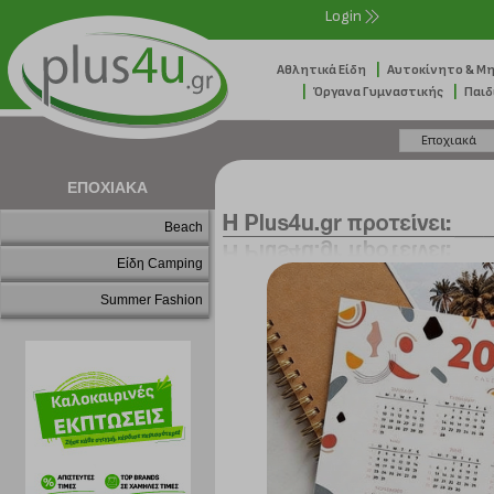
Login
|
Αθλητικά Είδη
Αυτοκίνητο & Μ
|
|
Όργανα Γυμναστικής
Παιδ
ΕΠΟΧΙΑΚΑ
Beach
Είδη Camping
Summer Fashion