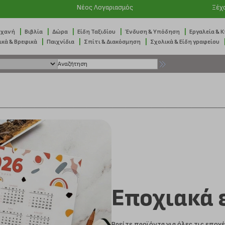
Νέος Λογαριασμός
Ξέχ
|
|
|
|
|
ηχανή
Βιβλία
Δώρα
Είδη Ταξιδίου
Ένδυση & Υπόδηση
Εργαλεία & 
|
|
|
ικά & Βρεφικά
Παιχνίδια
Σπίτι & Διακόσμηση
Σχολικά & Είδη γραφείου
Εποχιακά 
Βρείτε προϊόντα για όλες τις εποχέ