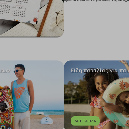
ικων
Είδη παραλίας για παι
ΔΕΣ ΤΑ ΟΛΑ