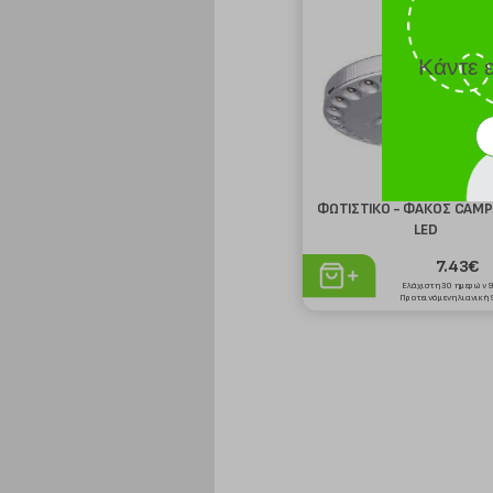
Κάντε 
ΦΩΤΙΣΤΙΚΟ - ΦΑΚΟΣ CAMP
ΙΣΟΘΕΡΜΙΚΟ ΨΥΓΕΙΟ/ΚΑΝΑΤΑ
LED
MILTON ATLANTIC 2.5 ΜΠΛΕ
7.43€
5.60€
Ελάχιστη 30 ημερών 
Ελάχιστη 30 ημερών 5.60€
Προτεινόμενη λιανική 