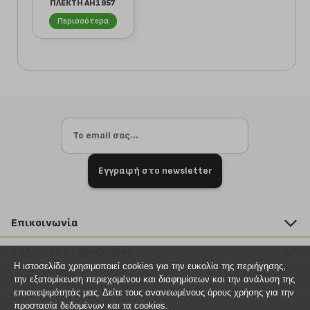
ΠΛΕΚΤΗ AH1957
166 ΣΚΟΥΡΟ ΜΠΛΕ
Περισσότερα
Εγγραφή στο newsletter
Επικοινωνία
211 2000 700
Χρήσιμες πληροφορίες
info@plus4u.gr
Η ιστοσελίδα χρησιμοποιεί cookies για την ευκολία της περιήγησης,
Η εταιρία
Βοήθεια
την εξατομίκευση περιεχομένου και διαφημίσεων και την ανάλυση της
Σημεία παραλαβής
επισκεψιμότητάς μας. Δείτε τους ανανεωμένους όρους χρήσης για την
Εξέλιξη παραγγελίας
προστασία δεδομένων και τα cookies.