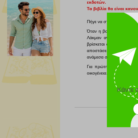
εκδοτών.
Τα βιβλία θα είναι κανον
Πήγε να στολίσει για το χ
Όταν η βοηθός του ανακαλ
Λάκμαν αναλαμβάνει εξο
βρίσκεται αποκλεισμένος 
αποστάσεις -δεν της αρέ
ανάμεσα σ εκείνη και το α
Για πρώτη φορά στη ζωή 
οικογένεια... και τη Φέι σ
Κάντε 