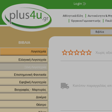
Login
|
Αθλητικά Είδη
Αυτοκίνητο & Μ
|
|
Όργανα Γυμναστικής
Παιδ
ΒΙΒΛΙΑ
Λογοτεχνία
Χωρίς αξι
Ελληνική Λογοτεχνία
Ξένη Λογοτεχνία
Επιστημονική Φαντασία
Εφηβική Λογοτεχνία
Κατόπιν παραγγελίας απ
Βιογραφίες - Μαρτυρίες
Δοκίμια
Θέατρο