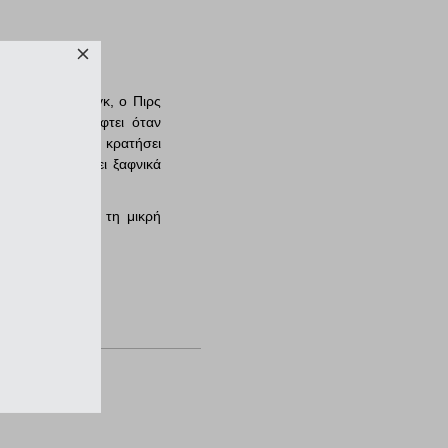
 στο Γουαϊόμινγκ, ο Πιρς
δεν του κακοπέφτει όταν
αποφασισμένη να κρατήσει
ξη που φουντώνει ξαφνικά
ου θέλει: αυτή τη μικρή