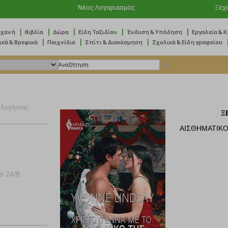
Νέος Λογαριασμός
Ξέχ
|
|
|
|
|
ηχανή
Βιβλία
Δώρα
Είδη Ταξιδίου
Ένδυση & Υπόδηση
Εργαλεία & 
|
|
|
ικά & Βρεφικά
Παιχνίδια
Σπίτι & Διακόσμηση
Σχολικά & Είδη γραφείου
ολογήσεις
Ξ
ΑΙΣΘΗΜΑΤΙΚ
ό 24/8