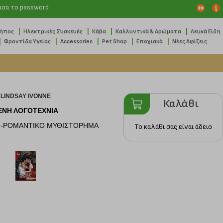
ασα το password
|
|
|
|
Κήπος
Ηλεκτρικές Συσκευές
Κάβα
Καλλυντικά & Αρώματα
Λευκά Είδη
|
|
|
|
|
Φροντίδα Υγείας
Accessories
Pet Shop
Εποχιακά
Νέες Αφίξεις
LINDSAY IVONNE
Καλάθι
ΕΝΗ ΛΟΓΟΤΕΧΝΙΑ
Ο-ΡΟΜΑΝΤΙΚΟ ΜΥΘΙΣΤΟΡΗΜΑ
Το καλάθι σας είναι άδειο