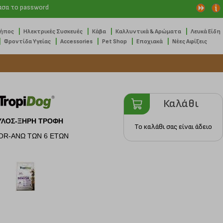
ασα το password
|
|
|
|
Κήπος
Ηλεκτρικές Συσκευές
Κάβα
Καλλυντικά & Αρώματα
Λευκά Είδη
|
|
|
|
|
Φροντίδα Υγείας
Accessories
Pet Shop
Εποχιακά
Νέες Αφίξεις
Καλάθι
ΥΛΟΣ-ΞΗΡΗ ΤΡΟΦΗ
Το καλάθι σας είναι άδειο
OR-ΑΝΩ ΤΩΝ 6 ΕΤΩΝ