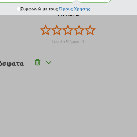
Συμφωνώ με τους
Όρους Χρήσης
ΨΗΦΙΣΤΕ
Σύνολο Ψήφων: 0
ρόσφατα