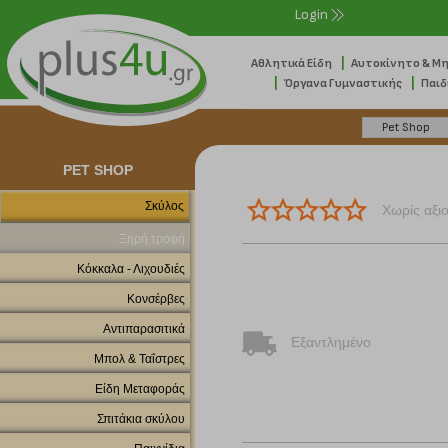
Login
|
Αθλητικά Είδη
Αυτοκίνητο & Μ
|
|
Όργανα Γυμναστικής
Παιδ
PET SHOP
Σκύλος
Χωρίς αξι
Ξηρή τροφή
Κόκκαλα - Λιχουδιές
Κονσέρβες
Αντιπαρασιτικά
Εξαντλημένο
Μπολ & Ταΐστρες
Είδη Μεταφοράς
Σπιτάκια σκύλου