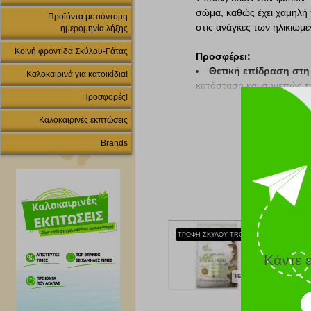
σώμα, καθώς έχει χαμηλή 
Προϊόντα με σύντομη
στις ανάγκες των ηλικιωμ
ημερομηνία λήξης
Κοινή φροντίδα Σκύλου-Γάτας
Προσφέρει:
Θετική επίδραση στη
Καλοκαιρινά για κατοικίδια!
κατάσταση και συνεπώς τη
Προσφορές!
Οδοντιατρική περίθα
επιτρέπουν τον μηχανικό 
Καλοκαιρινές εκπτώσεις
τον σχηματισμό ταρτάρου 
Brands
Υποστήριξη αρθρώσ
ενισχύουν και καθιστούν 
στη διατήρηση της κινητι
Βέλτιστη πέψη:
Τα συσ
κιχωρίου, φρουκτοολιγοσα
πεπτικής οδού και την απ
περισταλτική του εντέρου
ΤΡΟΦΗ ΣΚΥΛΟΥ TROPIDOG PREMIUM LIGHT ALL BREEDS ΚΟΤΟΠΟΥΛΟ & ΡΥΖΙ 2.5KG
Κάντε 
16.80 €