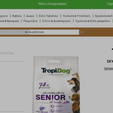
Νέος Λογαριασμός
Ξέχ
|
|
|
|
|
ηχανή
Βιβλία
Δώρα
Είδη Ταξιδίου
Ένδυση & Υπόδηση
Εργαλεία & 
|
|
|
ικά & Βρεφικά
Παιχνίδια
Σπίτι & Διακόσμηση
Σχολικά & Είδη γραφείου
ολογήσεις
ΣΚ
SENI