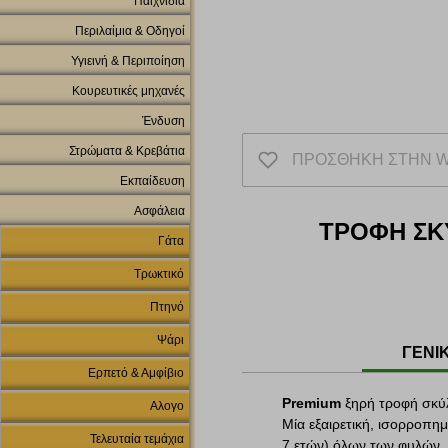
Παιχνίδια
Περιλαίμια & Οδηγοί
Υγιεινή & Περιποίηση
Κουρευτικές μηχανές
Ένδυση
Στρώματα & Κρεβάτια
ΠΡΟΣΘΗΚΗ ΣΤΗΝ W
Εκπαίδευση
Ασφάλεια
ΤΡΟΦΗ ΣΚ
Γάτα
Τρωκτικό
Πτηνό
Ψάρι
ΓΕΝΙ
Ερπετό & Αμφίβιο
Premium
ξηρή τροφή σκύ
Αλογο
Μία εξαιρετική, ισορροπη
Τελευταία τεμάχια
7 ετών) όλων των φυλών.