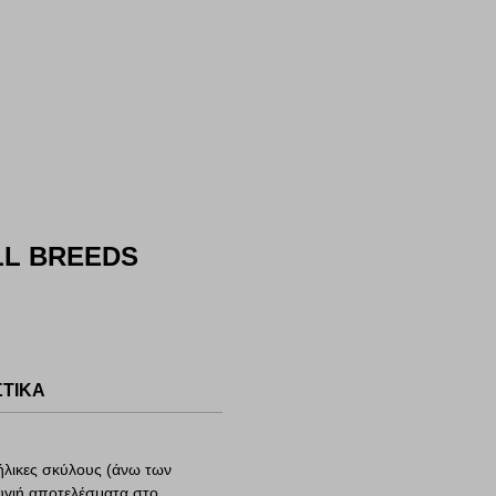
Ο
LL BREEDS
ΣΤΙΚΑ
ήλικες σκύλους (άνω των
υγιή αποτελέσματα στο