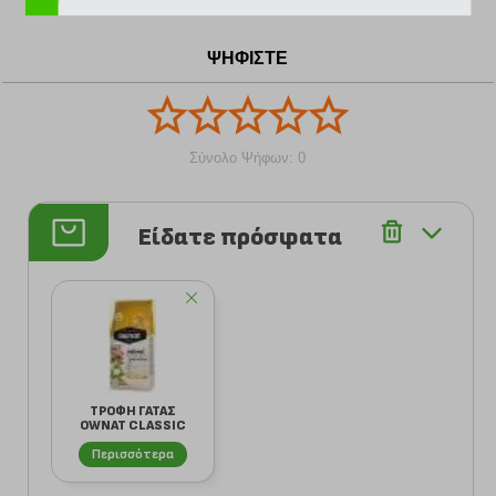
D3 1.500UI/kg, Βιταμίνη Ε 100UI/kg, Βιταμίνη C
100mg/kg, Βιταμίνη Β1 (Μονοιτρική Θειαμίνη) 5mg/kg,
ΨΗΦΙΣΤΕ
Βιταμίνη Β2 (Ριβοφλαβίνη) 12mg/kg, Βιταμίνη Β6
(Υδροχλωρική Πυριδοξίνη) 10mg/kg, Βιταμίνη Β12
(Κυανοκοβαλαμίνη) 0.15mg/kg, Νικοτινικό οξύ (Νιασίνη)
30mg/kg, Πανοτθενικό οξύ (Παντοθενικό Ασβέστιο)
15mg/kg, Βιοτίνη 0.4mg/kg, Φολικό οξύ 1.5mg/kg, Χολίνη
Σύνολο Ψήφων: 0
2.000mg/kg, Ταυρίνη 1.000mg/kg, Σίδηρος (μονοϋδρικός
θειικός σίδηρος) 30mg/kg, Χαλκός (ενυδατωμένο αμινοξύ
χαλκού) 5mg/kg, Ψευδάργυρος (Οξείδιο του
Είδατε πρόσφατα
Ψευδαργύρου) 100mg/kg, Ψευδάργυρος (ενυδατωμένo
αμινοξύ του ψευδαργύρου) 7mg/kg, Ιώδιο (Ιωδιούχο
κάλιο) 2mg/kg, Σελήνιο (Σεληνίτης Χαλκού) 0.1mg/kg,
Μαγγάνιο (Οξείδιο του Μαγγανίοιυ) 30mg/kg,
Μεταβολιστέα Ενέργεια (NRC 2006) 3.800kcal/kg.
ΤΡΟΦΗ ΓΑΤΑΣ
OWNAT CLASSIC
DAILY CARE 1.5KG
Περισσότερα