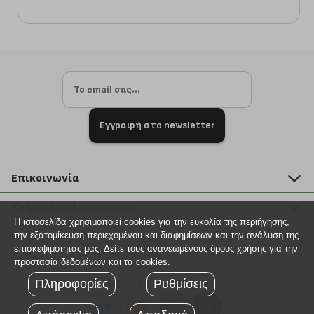
Εγγραφή στο newsletter
Επικοινωνία
211 2000 700
Χρήσιμες πληροφορίες
info@plus4u.gr
Η ιστοσελίδα χρησιμοποιεί cookies για την ευκολία της περιήγησης,
Η εταιρία
Βοήθεια
την εξατομίκευση περιεχομένου και διαφημίσεων και την ανάλυση της
Σημεία παραλαβής
επισκεψιμότητάς μας. Δείτε τους ανανεωμένους όρους χρήσης για την
Εξέλιξη παραγγελίας
προστασία δεδομένων και τα cookies.
Ευκαιρίες καριέρας
Τρόποι παραγγελίας
Πληροφορίες
Ρυθμίσεις
©2026 Plus4u.gr
Όροι χρήσης
Τρόποι πληρωμής
Sitemap