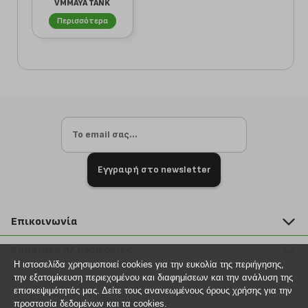
VMMAYA TANK
10325032 ΕΚΡΟΥ
Περισσότερα
Εγγραφή στο newsletter
Επικοινωνία
211 2000 700
Χρήσιμες πληροφορίες
info@plus4u.gr
Η ιστοσελίδα χρησιμοποιεί cookies για την ευκολία της περιήγησης,
Η εταιρία
Βοήθεια
την εξατομίκευση περιεχομένου και διαφημίσεων και την ανάλυση της
Σημεία παραλαβής
επισκεψιμότητάς μας. Δείτε τους ανανεωμένους όρους χρήσης για την
Εξέλιξη παραγγελίας
προστασία δεδομένων και τα cookies.