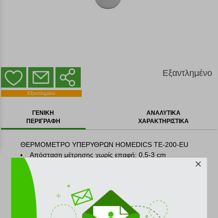
Εξαντλημένο
ΕΞΑΝΤΛΗΜΕΝΟ
Εξαντλημένο
ΓΕΝΙΚΗ
ΑΝΑΛΥΤΙΚΑ
ΠΕΡΙΓΡΑΦΗ
ΧΑΡΑΚΤΗΡΙΣΤΙΚΑ
ΘΕΡΜΟΜΕΤΡΟ ΥΠΕΡΥΘΡΩΝ HOMEDICS TE-200-EU
Απόσταση μέτρησης χωρίς επαφή: 0,5-3 cm
’μεση μέτρηση 1 δευτερολέπτου
Ηχητική ένδειξη πυρετού
Επιπλέον λειτουργία : μέτρηση θερμοκρασίας υγρών &
τροφίμων. Ιδανικό για μέτρηση θερμοκρασίας νερού
μπάνιου
Ευανάγνωστη οθόνη LCD με οπίσθιο φωτισμό