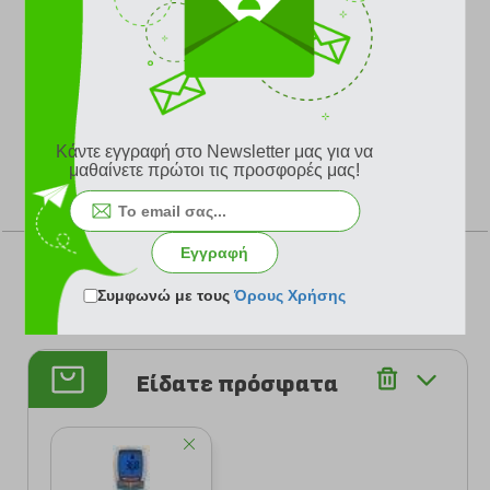
Λειτουργία ° C / ° F
Εύρος μέτρησης: 22-40 ° C (71,6-104 ° F)
Διαβάθμιση: 0-100 ° C (32-212 ° F)
30 θέσεις μνήμης
Νυχτερινή λειτουργία
Περιλαμβάνονται μπαταρίες
Κάντε εγγραφή στο Newsletter μας για να
μαθαίνετε πρώτοι τις προσφορές μας!
ΨΗΦΙΣΤΕ
Εγγραφή
Συμφωνώ με τους
Όρους Χρήσης
Σύνολο Ψήφων: 0
Είδατε πρόσφατα