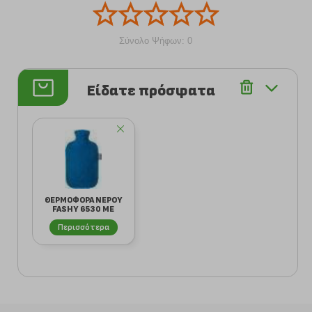
Σύνολο Ψήφων: 0
Είδατε πρόσφατα
ΘΕΡΜΟΦΟΡΑ ΝΕΡΟΥ
FASHY 6530 ΜΕ
ΚΑΛΥΜΜΑ FLEECE
Περισσότερα
...