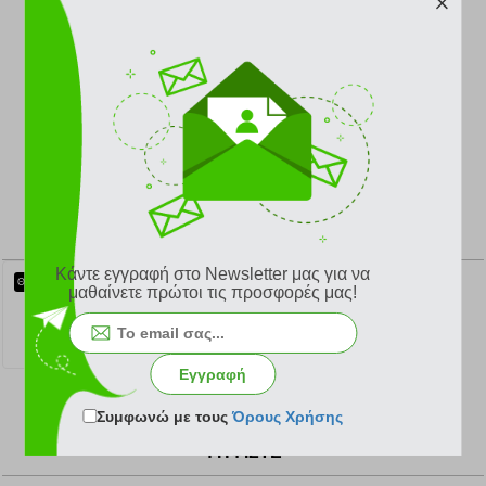
Εγγυημένη αίσθηση ευ ζην με τις κλασικές θερμοφόρες
της Γερμανικής εταιρείας Fashy. Από το 1948, οι
θερμοφόρες Fashy εντυπωσιάζουν με το βολικό τους
σχεδιασμό, την ανθεκτικότητα και τα πολύχρωμα σχέδιά
τους.
ΣΧΕΤΙΚΑ ΠΡΟΪΟΝΤΑ
Κάντε εγγραφή στο Newsletter μας για να
ΘΕΡΜΟΦΟΡΑ ΝΕΡΟΥ FASHY 6530 ΜΕ ΚΑΛΥΜΜΑ FLEECE ΑΝΘΡΑΚΙ (2L)
ΘΕΡΜΟΦΟΡΑ ΝΕΡΟΥ FASHY 6530 ΜΕ ΚΑΛΥΜΜΑ FLEECE ΚΟΚΚΙΝΗ (2L)
ΘΕΡΜΟΦΟΡΑ ΝΕΡΟΥ FASHY 6420 ΜΠΛΕ (2L)
μαθαίνετε πρώτοι τις προσφορές μας!
16.00 €
16.00 €
12.00 €
Εγγραφή
Συμφωνώ με τους
Όρους Χρήσης
ΨΗΦΙΣΤΕ