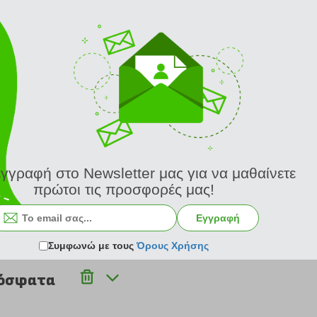
ers 40 φύλλων για μαθητές που δεν αποχωρίζονται τους αγαπημένους 
 την καλύτερη οργάνωση και ευκολία στη γραφή των σημειώσεων.
ικέτα ονόματος.
ΨΗΦΙΣΤΕ
εγγραφή στο Newsletter μας για να μαθαίνετε
πρώτοι τις προσφορές μας!
Εγγραφή
Σύνολο Ψήφων: 0
Συμφωνώ με τους
Όρους Χρήσης
ρόσφατα