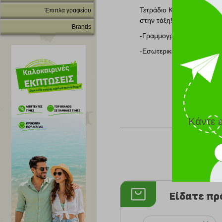
Τετράδιο Καρφίτσα Aveng
Έπιπλα γραφείου
στην τάξη!
Brands
-Γραμμογράφηση ριγέ για
-Εσωτερικές σελίδες με ετ
Κάντε 
Είδατε π