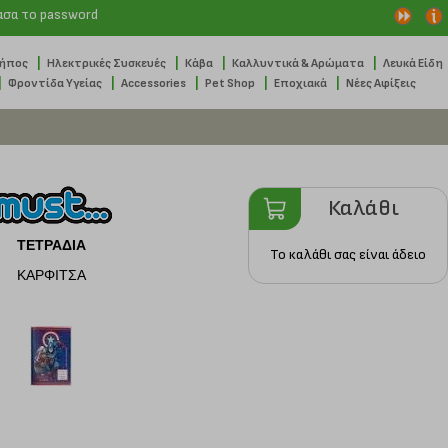
ασα το password
|
|
|
|
Κήπος
Ηλεκτρικές Συσκευές
Κάβα
Καλλυντικά & Αρώματα
Λευκά Είδη
|
|
|
|
|
Φροντίδα Υγείας
Accessories
Pet Shop
Εποχιακά
Νέες Αφίξεις
Καλάθι
ΤΕΤΡΑΔΙΑ
Το καλάθι σας είναι άδειο
ΚΑΡΦΙΤΣΑ