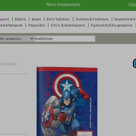
Νέος Λογαριασμός
Ξέχ
|
|
|
|
|
ηχανή
Βιβλία
Δώρα
Είδη Ταξιδίου
Ένδυση & Υπόδηση
Εργαλεία & 
|
|
|
ικά & Βρεφικά
Παιχνίδια
Σπίτι & Διακόσμηση
Σχολικά & Είδη γραφείου
ολογήσεις