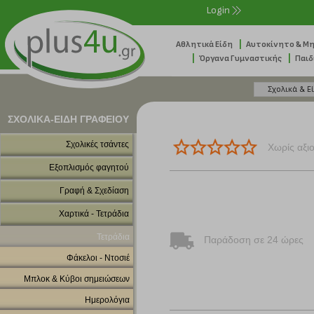
Login
|
Αθλητικά Είδη
Αυτοκίνητο & Μ
|
|
Όργανα Γυμναστικής
Παιδ
ΣΧΟΛΙΚΑ-ΕΙΔΗ ΓΡΑΦΕΙΟΥ
Σχολικές τσάντες
Χωρίς αξι
Εξοπλισμός φαγητού
Γραφή & Σχεδίαση
Χαρτικά - Τετράδια
Τετράδια
Παράδοση σε 24 ώρες
Φάκελοι - Ντοσιέ
Μπλοκ & Κύβοι σημειώσεων
Ημερολόγια