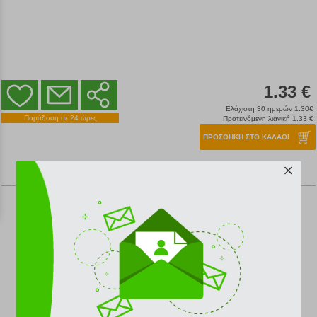
1.33 €
Ελάχιστη 30 ημερών 1.30€
Παράδοση σε 24 ώρες
Προτεινόμενη λιανική 1.33 €
ΠΡΟΣΘΗΚΗ ΣΤΟ ΚΑΛΑΘΙ
ΓΕΝΙΚΗ ΠΕΡΙΓΡΑΦΗ
Σχολικό τετράδιο special fine 50 φύλλων, διάστασης
17x25 με μωβ εξώφυλλο και ριγέ φύλλα,
ΨΗΦΙΣΤΕ