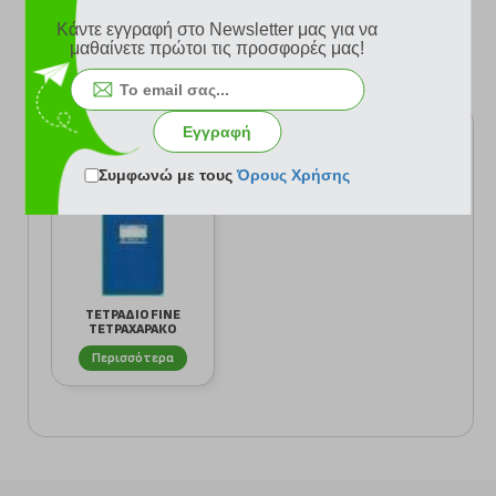
Κάντε εγγραφή στο Newsletter μας για να
μαθαίνετε πρώτοι τις προσφορές μας!
Σύνολο Ψήφων: 0
Εγγραφή
Είδατε πρόσφατα
Συμφωνώ με τους
Όρους Χρήσης
ΤΕΤΡΑΔΙΟ FINE
ΤΕΤΡΑΧΑΡΑΚΟ
17X25 50Φ
Περισσότερα