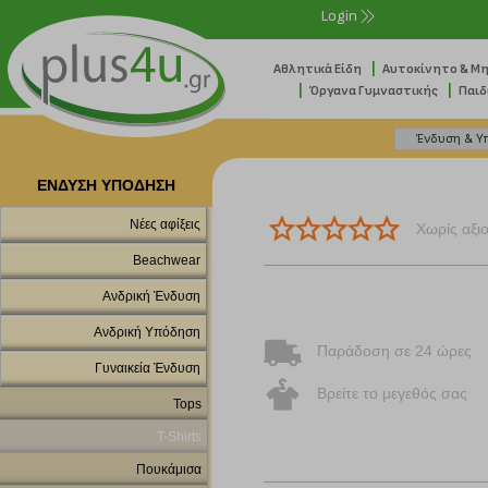
Login
|
Αθλητικά Είδη
Αυτοκίνητο & Μ
|
|
Όργανα Γυμναστικής
Παιδ
ΕΝΔΥΣΗ ΥΠΟΔΗΣΗ
Νέες αφίξεις
Χωρίς αξι
Beachwear
Ανδρική Ένδυση
Ανδρική Υπόδηση
Παράδοση σε 24 ώρες
Γυναικεία Ένδυση
Βρείτε το μεγεθός σας
Tops
T-Shirts
Πουκάμισα