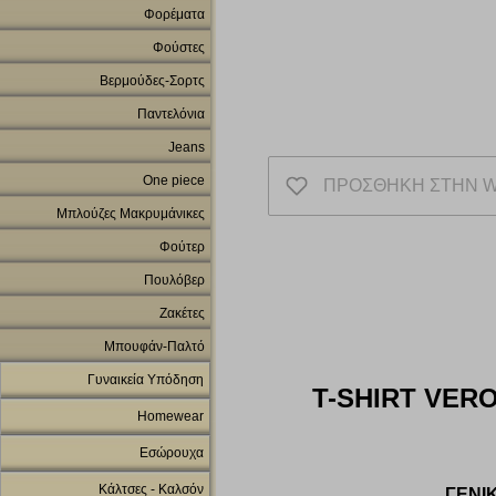
Φορέματα
Φούστες
Βερμούδες-Σορτς
Παντελόνια
Jeans
One piece
ΠΡΟΣΘΗΚΗ ΣΤΗΝ W
Μπλούζες Μακρυμάνικες
Φούτερ
Πουλόβερ
Ζακέτες
Μπουφάν-Παλτό
Γυναικεία Υπόδηση
T-SHIRT VERO
Homewear
Εσώρουχα
Κάλτσες - Καλσόν
ΓΕΝΙ