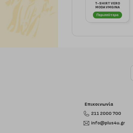
T-SHIRT VERO
MODA VMGINA
SEASIDE
10341996 ΜΠΛ...
Περισσότερα
Επικοινωνία
211 2000 700
info@plus4u.gr