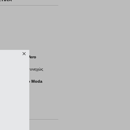
, είδε το όνομα
Vero
γούμενη σε έναν συνεχώς
τηρίζουν την
Vero Moda