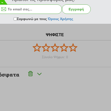
Εγγραφή
34.99 €
44.99 €
Συμφωνώ με τους
Όρους Χρήσης
ΨΗΦΙΣΤΕ
Σύνολο Ψήφων: 0
ρόσφατα