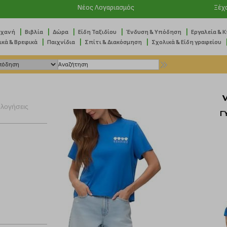
Νέος Λογαριασμός
Ξέχ
|
|
|
|
|
ηχανή
Βιβλία
Δώρα
Είδη Ταξιδίου
Ένδυση & Υπόδηση
Εργαλεία & 
|
|
|
ικά & Βρεφικά
Παιχνίδια
Σπίτι & Διακόσμηση
Σχολικά & Είδη γραφείου
ολογήσεις
Γ