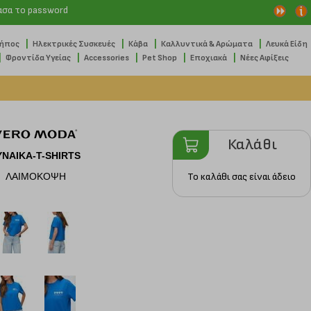
ασα το password
|
|
|
|
Κήπος
Ηλεκτρικές Συσκευές
Κάβα
Καλλυντικά & Αρώματα
Λευκά Είδη
|
|
|
|
|
Φροντίδα Υγείας
Accessories
Pet Shop
Εποχιακά
Νέες Αφίξεις
Καλάθι
ΥΝΑΙΚΑ-T-SHIRTS
ΛΑΙΜΟΚΟΨΗ
Το καλάθι σας είναι άδειο