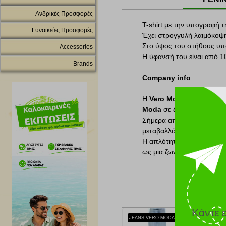
Ανδρικές Προσφορές
T-shirt με την υπογραφή 
Γυναικείες Προσφορές
Έχει στρογγυλή λαιμόκοψη
Στο ύψος του στήθους υπά
Accessories
Η ύφανσή του είναι από 1
Brands
Company info
Η
Vero Moda
γεννήθηκε σ
Moda
σε ένα μπλουζάκι κα
Σήμερα αποτελεί ένα μέρο
μεταβαλλόμενο κόσμο της 
Η απλότητα, η αναζήτηση γ
ως μια ζωντανή και προσι
Κάντε 
JEANS VERO MODA VMTESSA HR MOM 10302290 ΑΝΟΙΧΤΟ ΜΠΛΕ