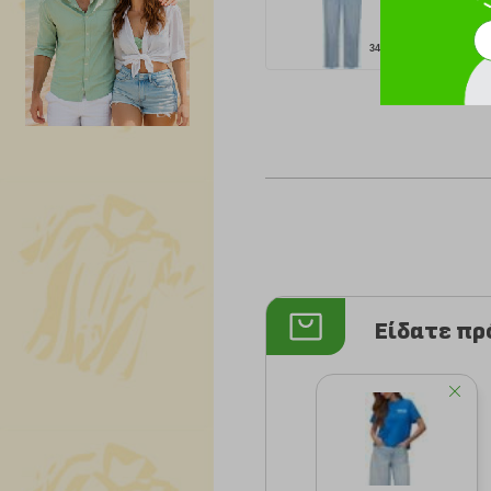
34.99 €
Είδατε π