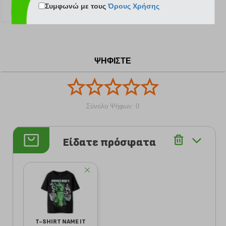
Συμφωνώ με τους
Όρους Χρήσης
8.50 €
9.79 €
11.89 €
ΨΗΦΙΣΤΕ
Σύνολο Ψήφων: 0
Είδατε πρόσφατα
T-SHIRT NAME IT