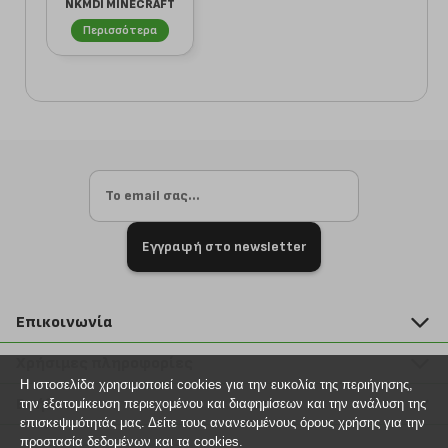
NKMDI MINECRAFT
13252214 ΜΑΥΡ...
Περισσότερα
Εγγραφή στο newsletter
Επικοινωνία
211 2000 700
Χρήσιμες πληροφορίες
info@plus4u.gr
Η ιστοσελίδα χρησιμοποιεί cookies για την ευκολία της περιήγησης,
Η εταιρία
Βοήθεια
την εξατομίκευση περιεχομένου και διαφημίσεων και την ανάλυση της
Σημεία παραλαβής
επισκεψιμότητάς μας. Δείτε τους ανανεωμένους όρους χρήσης για την
Εξέλιξη παραγγελίας
προστασία δεδομένων και τα cookies.