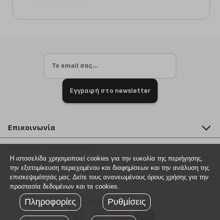
Εγγραφή στο newsletter
Επικοινωνία
211 2000 700
Χρήσιμες πληροφορίες
info@plus4u.gr
Η ιστοσελίδα χρησιμοποιεί cookies για την ευκολία της περιήγησης,
Η εταιρία
Βοήθεια
την εξατομίκευση περιεχομένου και διαφημίσεων και την ανάλυση της
Σημεία παραλαβής
επισκεψιμότητάς μας. Δείτε τους ανανεωμένους όρους χρήσης για την
Εξέλιξη παραγγελίας
προστασία δεδομένων και τα cookies.
Ευκαιρίες καριέρας
Τρόποι παραγγελίας
Πληροφορίες
Ρυθμίσεις
©2026 Plus4u.gr
Όροι χρήσης
Τρόποι πληρωμής