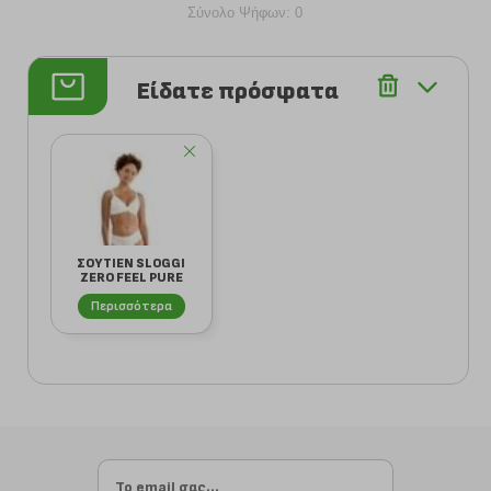
Σύνολο Ψήφων: 0
Είδατε πρόσφατα
ΣΟΥΤΙΕΝ SLOGGI
ZERO FEEL PURE
THE UP PUSH UP ...
Περισσότερα