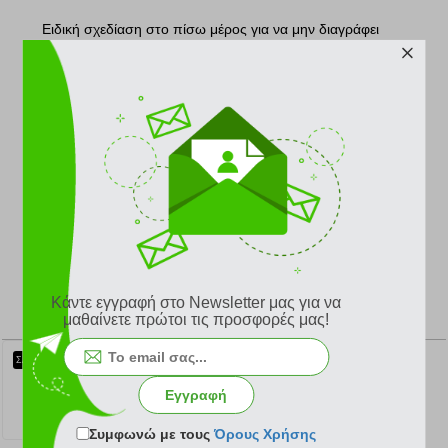
Ειδική σχεδίαση στο πίσω μέρος για να μην διαγράφει
κάτω από τα ρούχα.
Απαλή, ελαστική floral δαντέλα σε δύο αποχρώσεις, με
ελαφρύ κορδόνι για κομψό φινίρισμα.
Σλιπ brazilian με μέτρια κάλυψη μπροστά και βαθύ
κόψιμο πίσω.
Για λόγους υγιεινής στα εσώρουχα
δε
γίνονται
αλλαγές!
Κάντε εγγραφή στο Newsletter μας για να
ΣΧΕΤΙΚΑ ΠΡΟΪΟΝΤΑ
μαθαίνετε πρώτοι τις προσφορές μας!
ΣΛΙΠ TRIUMPH COMFORT ALLURE STRING ΑΝΟΙΧΤΟ ΡΟΖ
ΣΟΥΤΙΕΝ TRIUMPH COMFORT ALLURE WH ΑΝΟΙΧΤΟ ΡΟΖ
ΣΟΥΤΙΕΝ TRIUMPH COMFORT ALLURE WHP ΑΝΟΙΧΤΟ ΡΟΖ
Εγγραφή
12.57 €
27.97 €
31.47 €
Συμφωνώ με τους
Όρους Χρήσης