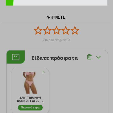
ΨΗΦΙΣΤΕ
Σύνολο Ψήφων: 0
Είδατε πρόσφατα
ΣΛΙΠ TRIUMPH
COMFORT ALLURE
BRAZILIAN
Περισσότερα
ΑΝΟΙΧΤΟ...