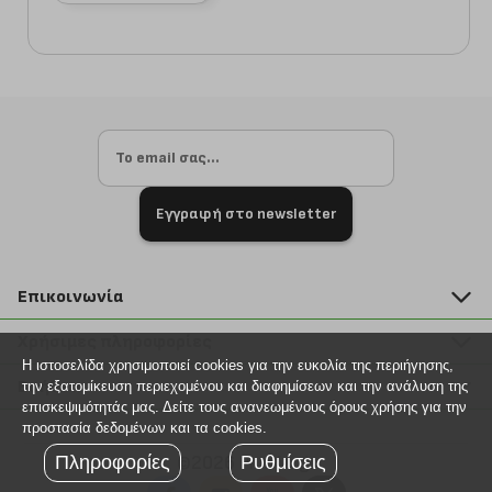
Εγγραφή στο newsletter
Επικοινωνία
211 2000 700
Χρήσιμες πληροφορίες
info@plus4u.gr
Η ιστοσελίδα χρησιμοποιεί cookies για την ευκολία της περιήγησης,
Η εταιρία
Βοήθεια
την εξατομίκευση περιεχομένου και διαφημίσεων και την ανάλυση της
Σημεία παραλαβής
επισκεψιμότητάς μας. Δείτε τους ανανεωμένους όρους χρήσης για την
Εξέλιξη παραγγελίας
προστασία δεδομένων και τα cookies.
Ευκαιρίες καριέρας
Τρόποι παραγγελίας
Πληροφορίες
Ρυθμίσεις
©2026 Plus4u.gr
Όροι χρήσης
Τρόποι πληρωμής