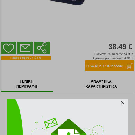
38.49 €
Ελάχιστη 30 ημερών 54.99€
Παράδοση σε 24 ώρες
Προτεινόμενη λιανική 54.99 €
ΠΡΟΣΘΗΚΗ ΣΤΟ ΚΑΛΑΘΙ
ΓΕΝΙΚΗ
ΑΝΑΛΥΤΙΚΑ
ΠΕΡΙΓΡΑΦΗ
ΧΑΡΑΚΤΗΡΙΣΤΙΚΑ
Σακίδιο πλάτης για παιδιά και για ενήλικες20lt, από την
εταιρεία
NEW BALANCE
.
Έχει 2 θέσεις: Μία μεγάλη κύρια θέση και μια
μικρότερη μπροστινή
Όλες οι θέσεις κλείνουν με φερμουάρ