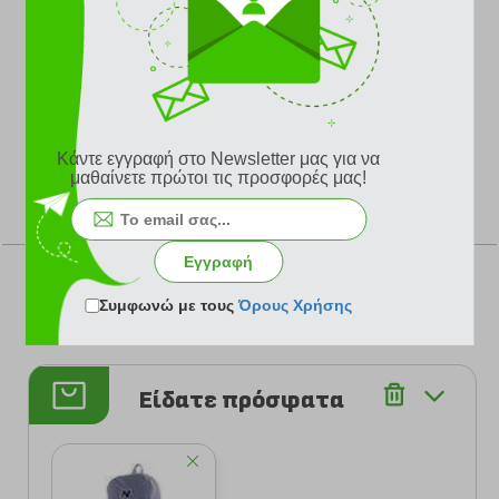
Με μαλακούς και ρυθμιζόμενους ιμάντες πλάτης
Με μαλακή πίσω επένδυση
Υλικό: 100% πολυεστέρας
Διαστάσεις: 38 x 32 x 18 cm
Κάντε εγγραφή στο Newsletter μας για να
μαθαίνετε πρώτοι τις προσφορές μας!
ΨΗΦΙΣΤΕ
Εγγραφή
Συμφωνώ με τους
Όρους Χρήσης
Σύνολο Ψήφων: 0
Είδατε πρόσφατα