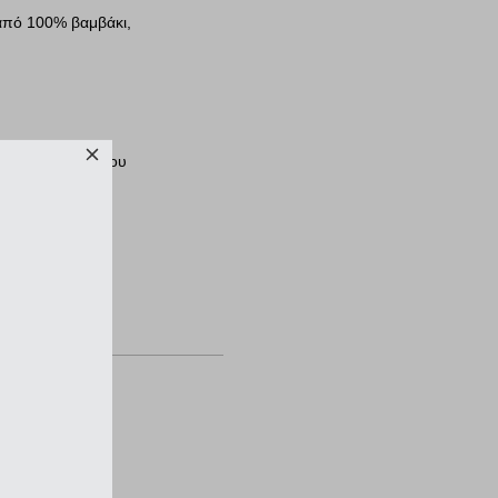
 από 100% βαμβάκι,
 τουρνουά πόλο, που