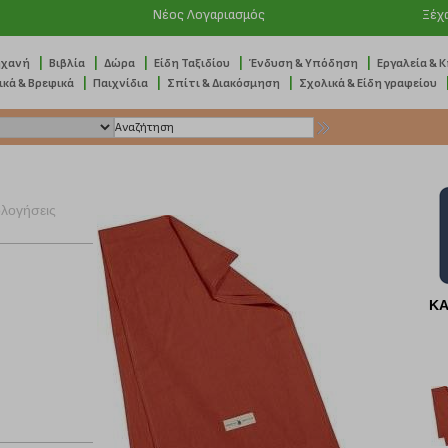
Νέος Λογαριασμός
Ξέχ
|
|
|
|
|
ηχανή
Βιβλία
Δώρα
Είδη Ταξιδίου
Ένδυση & Υπόδηση
Εργαλεία & 
|
|
|
ικά & Βρεφικά
Παιχνίδια
Σπίτι & Διακόσμηση
Σχολικά & Είδη γραφείου
ολογήσεις
ΚΑ