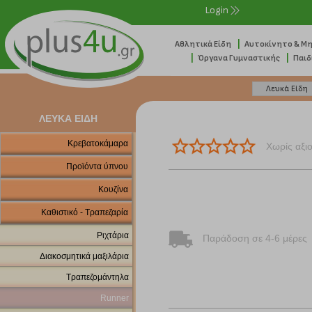
Login
|
Αθλητικά Είδη
Αυτοκίνητο & Μ
|
|
Όργανα Γυμναστικής
Παιδ
ΛΕΥΚΑ ΕΙΔΗ
Κρεβατοκάμαρα
Χωρίς αξι
Προϊόντα ύπνου
Κουζίνα
Καθιστικό - Τραπεζαρία
Ριχτάρια
Παράδοση σε 4-6 μέρες
Διακοσμητικά μαξιλάρια
Τραπεζομάντηλα
Runner