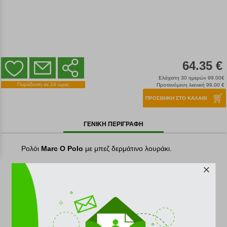
64.35 €
Ελάχιστη 30 ημερών 99.00€
Παράδοση σε 24 ώρες
Προτεινόμενη λιανική 99.00 €
ΠΡΟΣΘΗΚΗ ΣΤΟ ΚΑΛΑΘΙ
ΓΕΝΙΚΗ ΠΕΡΙΓΡΑΦΗ
Ρολόι
Marc O Polo
με μπεζ δερμάτινο λουράκι.
Μηχανισμός
: Quartz
Κρύσταλλο
: Αντιχαρακτικό-Ορυκτό
Καντράν
: Μπεζ με ασημί δείκτες
Μπρασελέ
: Μπεζ δερμάτινο λουράκι
Διάμετρος
: mm