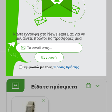
Αδιάβροχο
: 3Atm (30 μέτρα)
Πλαίσιο
: Χάλυβας αρίστης ποιότητας
Πρόσθετα χαρακτηριστικά
:Ώρα, Λεπτά
Εγγύηση 2 έτη της επίσημης αντιπροσωπείας Marc O
Polo.
Κάντε εγγραφή στο Newsletter μας για να
μαθαίνετε πρώτοι τις προσφορές μας!
ΨΗΦΙΣΤΕ
Εγγραφή
Συμφωνώ με τους
Όρους Χρήσης
Σύνολο Ψήφων: 0
Είδατε πρόσφατα