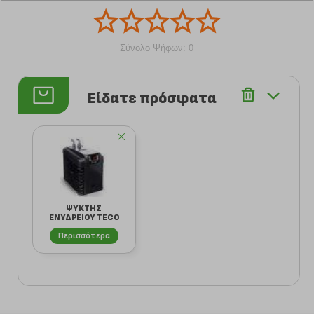
Σύνολο Ψήφων: 0
Είδατε πρόσφατα
ΨΥΚΤΗΣ
ΕΝΥΔΡΕΙΟΥ TECO
TK150
21.5X36.1X31.5CM
Περισσότερα