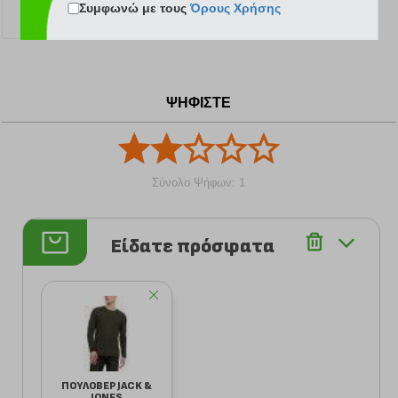
Συμφωνώ με τους
Όρους Χρήσης
35.99 €
ΨΗΦΙΣΤΕ
Σύνολο Ψήφων: 1
Είδατε πρόσφατα
ΠΟΥΛΟΒΕΡ JACK &
JONES