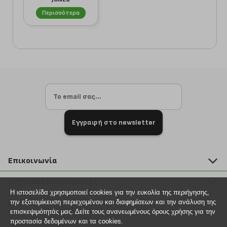
JPRBLUMIGUEL
12238557 Σ...
Περισσότερα
Εγγραφή στο newsletter
Επικοινωνία
211 2000 700
Χρήσιμες πληροφορίες
info@plus4u.gr
Η ιστοσελίδα χρησιμοποιεί cookies για την ευκολία της περιήγησης,
Η εταιρία
Βοήθεια
την εξατομίκευση περιεχομένου και διαφημίσεων και την ανάλυση της
Σημεία παραλαβής
επισκεψιμότητάς μας. Δείτε τους ανανεωμένους όρους χρήσης για την
Εξέλιξη παραγγελίας
προστασία δεδομένων και τα cookies.