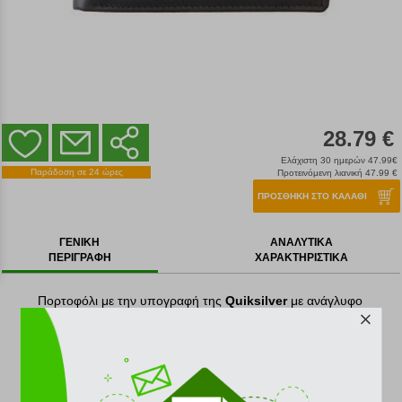
28.79 €
Ελάχιστη 30 ημερών 47.99€
Παράδοση σε 24 ώρες
Προτεινόμενη λιανική 47.99 €
ΠΡΟΣΘΗΚΗ ΣΤΟ ΚΑΛΑΘΙ
ΓΕΝΙΚΗ
ΑΝΑΛΥΤΙΚΑ
ΠΕΡΙΓΡΑΦΗ
ΧΑΡΑΚΤΗΡΙΣΤΙΚΑ
Πορτοφόλι με την υπογραφή της
Quiksilver
με ανάγλυφο
σχέδιο, σε μαύρο χρώμα.
Είναι κατασκευασμένο εξωτερικά και εσωτερικά από
δέρμα.
Διαθέτει θέση για τα χαρτονομίσματα, θήκες για κάρτες
αλλά και θήκη για τα κέρματα που κλείνει με φερμουάρ.