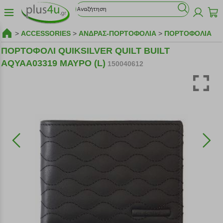
>
ACCESSORIES
>
ΑΝΔΡΑΣ-ΠΟΡΤΟΦΟΛΙΑ
>
ΠΟΡΤΟΦΟΛΙΑ
ΠΟΡΤΟΦΟΛΙ QUIKSILVER QUILT BUILT
AQYAA03319 ΜΑΥΡΟ (L)
150040612