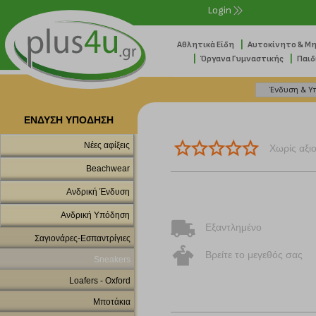
Login
|
Αθλητικά Είδη
Αυτοκίνητο & Μ
|
|
Όργανα Γυμναστικής
Παιδ
ΕΝΔΥΣΗ ΥΠΟΔΗΣΗ
Νέες αφίξεις
Χωρίς αξι
Beachwear
Ανδρική Ένδυση
Ανδρική Υπόδηση
Εξαντλημένο
Σαγιονάρες-Εσπαντρίγιες
Βρείτε το μεγεθός σας
Sneakers
Loafers - Oxford
Μποτάκια