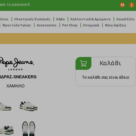
ασα το password
|
|
|
|
Κήπος
Ηλεκτρικές Συσκευές
Κάβα
Καλλυντικά & Αρώματα
Λευκά Είδη
|
|
|
|
|
Φροντίδα Υγείας
Accessories
Pet Shop
Εποχιακά
Νέες Αφίξεις
Καλάθι
ΝΔΡΑΣ-SNEAKERS
Το καλάθι σας είναι άδειο
ΧΑΜΗΛΟ