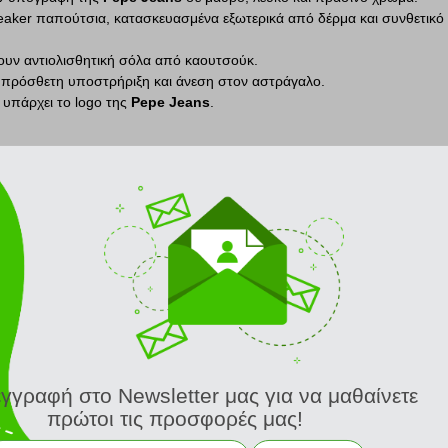
neaker παπούτσια, κατασκευασμένα εξωτερικά από δέρμα και συνθετικό
χουν αντιολισθητική σόλα από καουτσούκ.
 πρόσθετη υποστρήριξη και άνεση στον αστράγαλο.
 υπάρχει το logo της
Pepe Jeans
.
ντικό λονδρέζικο brand, πρωτοεμφανίστηκε το 1973 στην αγορά του Port
 τα κορυφαία brands στον χώρου του denim & casual, με δυναμική πα
ΣΧΕΤΙΚΑ ΠΡΟΪΟΝΤΑ
JEANS PEPE HATCH 32 SLIM LW PM206322XD42 ΜΑΥΡΟ
ΜΠΟΥΦΑΝ PEPE JEANS JULES PARKA PM402625 ΜΑΥΡΟ
εγγραφή στο Newsletter μας για να μαθαίνετε
πρώτοι τις προσφορές μας!
52.50 €
119.50 €