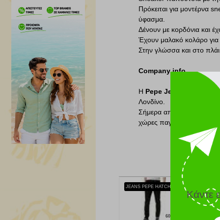
Πρόκειται για μοντέρνα s
ύφασμα.
Δένουν με κορδόνια και έ
Έχουν μαλακό κολάρο για
Στην γλώσσα και στο πλάι
Company info
Η
Pepe Jeans
, ένα αυθε
Λονδίνο.
Σήμερα αποτελεί ένα από
χώρες παγκοσμίως.
JEANS PEPE HATCH 32 SLIM PM206322XF12 ΜΑΥΡΟ
Κάντε 
60.60 €