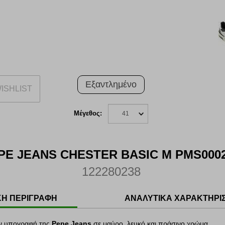
ΕΞΑΝΤΛΗΜΕΝ
Εξαντλημένο
ISHLIST
Μέγεθος:
41
PE JEANS CHESTER BASIC M PMS0002
122280238
ΚΗ ΠΕΡΙΓΡΑΦΗ
ΑΝΑΛΥΤΙΚΑ ΧΑΡΑΚΤΗΡΙ
ην υπογραφή της
Pepe Jeans
σε μαύρο, λευκό και πράσινο χρώμα.