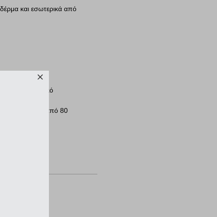
 δέρμα και εσωτερικά από
obello στο δυτικό
ρουσία σε πάνω από 80