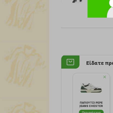
Είδατε π
ΠΑΠΟΥΤΣΙ PEPE
JEANS CHESTER
BASIC M PMS00029
Περισσότερα
...