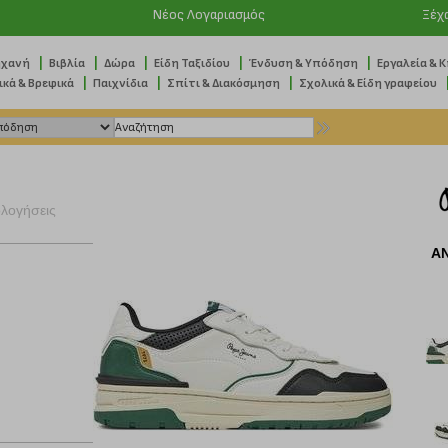
Νέος Λογαριασμός
Ξέχ
|
|
|
|
|
ηχανή
Βιβλία
Δώρα
Είδη Ταξιδίου
Ένδυση & Υπόδηση
Εργαλεία & 
|
|
|
ικά & Βρεφικά
Παιχνίδια
Σπίτι & Διακόσμηση
Σχολικά & Είδη γραφείου
ολογήσεις
Α