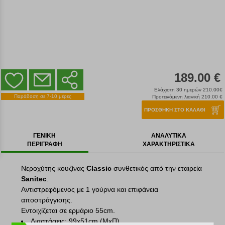
189.00 €
Ελάχιστη 30 ημερών 210.00€
Παράδοση σε 7-10 μέρες
Προτεινόμενη λιανική 210.00 €
ΠΡΟΣΘΗΚΗ ΣΤΟ ΚΑΛΑΘΙ
ΓΕΝΙΚΗ
ΑΝΑΛΥΤΙΚΑ
ΠΕΡΙΓΡΑΦΗ
ΧΑΡΑΚΤΗΡΙΣΤΙΚΑ
Νεροχύτης κουζίνας
Classic
συνθετικός από την εταιρεία
Sanitec
.
Αντιστρεφόμενος με 1 γούρνα και επιφάνεια
αποστράγγισης.
Εντοιχίζεται σε ερμάριο 55cm.
Διαστάσεις: 99x51cm (ΜxΠ)