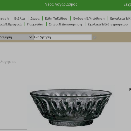
Νέος Λογαριασμός
Ξέχ
|
|
|
|
|
ηχανή
Βιβλία
Δώρα
Είδη Ταξιδίου
Ένδυση & Υπόδηση
Εργαλεία & 
|
|
|
ικά & Βρεφικά
Παιχνίδια
Σπίτι & Διακόσμηση
Σχολικά & Είδη γραφείου
ολογήσεις