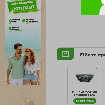
Είδατε π
ΜΠΩΛ LA ROCHERE
LYONNAIS ΓΥΑΛΙ
ΜΑΥΡΟ 350CC
Περισσότερα