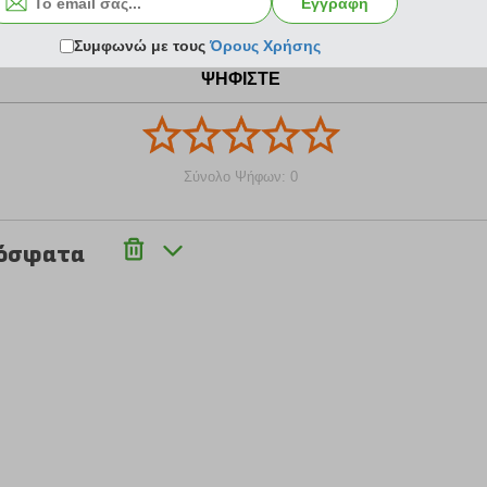
Εγγραφή
Συμφωνώ με τους
Όρους Χρήσης
ΨΗΦΙΣΤΕ
Σύνολο Ψήφων: 0
ρόσφατα