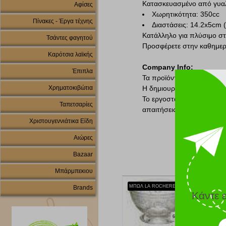
Κατασκευασμένο από γυαλί
Αφίσες
Χωρητικότητα: 350cc
Πίνακες - Έργα τέχνης
Διαστάσεις: 14.2x5cm 
Κατάλληλο για πλύσιμο στ
Τσάντες φαγητού
Προσφέρετε στην καθημερι
Καρότσια λαϊκής
Company Info:
Έπιπλα
Τα προϊόντα
La Rochère
ε
Χρηματοκιβώτια
Η δημιουργία τους ξενικά 
Το εργοστάσιο ειδικεύετα
Ταπετσαρίες
απαιτήσεις κάθε καταναλω
Χριστουγεννιάτικα Είδη
Αιώρες
Bazaar
Μπάρμπεκιου
ΜΠΩΛ LA ROCHERE VERSAILLES ΓΥΑΛΙ 60CC
Brands
Κάντε 
6.26 €