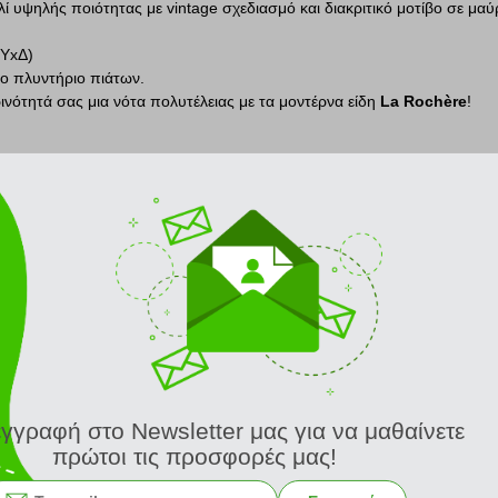
 υψηλής ποιότητας με vintage σχεδιασμό και διακριτικό μοτίβο σε μα
(ΥxΔ)
ο πλυντήριο πιάτων.
νότητά σας μια νότα πολυτέλειας με τα μοντέρνα είδη
La Rochère
!
ίναι γνωστά για την άριστη ποιότητα και τον φίνο σχεδιασμό τους.
από το 1475 στη Γαλλία.
ι στην παραγωγή χειροποίητων ποτηριών και ειδών σερβιρίσματος με σχ
τή.
ΣΧΕΤΙΚΑ ΠΡΟΪΟΝΤΑ
εγγραφή στο Newsletter μας για να μαθαίνετε
πρώτοι τις προσφορές μας!