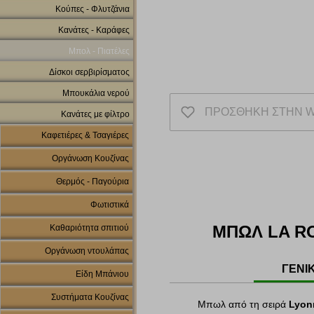
Κούπες - Φλυτζάνια
Κανάτες - Καράφες
Μπολ - Πιατέλες
Δίσκοι σερβιρίσματος
Μπουκάλια νερού
ΠΡΟΣΘΗΚΗ ΣΤΗΝ W
Κανάτες με φίλτρο
Καφετιέρες & Τσαγιέρες
Οργάνωση Κουζίνας
Θερμός - Παγούρια
Φωτιστικά
ΜΠΩΛ LA R
Καθαριότητα σπιτιού
Οργάνωση ντουλάπας
ΓΕΝΙ
Είδη Μπάνιου
Συστήματα Κουζίνας
Μπωλ από τη σειρά
Lyon