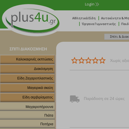
Login
|
Αθλητικά Είδη
Αυτοκίνητο & Μ
|
|
Όργανα Γυμναστικής
Παιδ
ΣΠΙΤΙ ΔΙΑΚΟΣΜΗΣΗ
Καλοκαιρινές εκπτώσεις
Χωρίς αξι
Διακόσμηση
Είδη Ζαχαροπλαστικής
Μαγειρικά σκεύη
Είδη σερβιρίσματος
Παράδοση σε 24 ώρες
Μαχαιροπήρουνα
Πιάτα
Ποτήρια