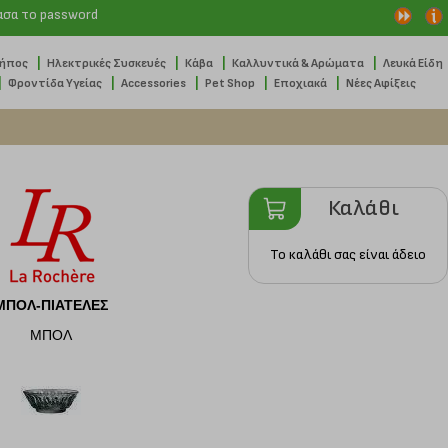
ασα το password
|
|
|
|
Κήπος
Ηλεκτρικές Συσκευές
Κάβα
Καλλυντικά & Αρώματα
Λευκά Είδη
|
|
|
|
|
Φροντίδα Υγείας
Accessories
Pet Shop
Εποχιακά
Νέες Αφίξεις
Καλάθι
Το καλάθι σας είναι άδειο
ΜΠΟΛ-ΠΙΑΤΕΛΕΣ
ΜΠΟΛ