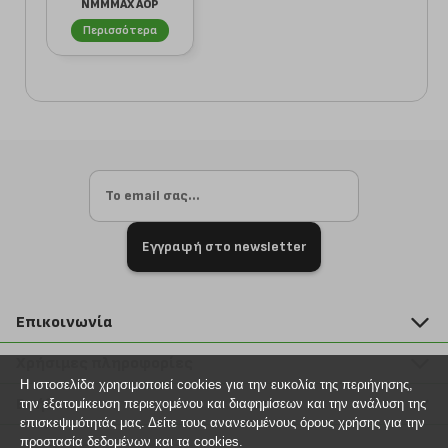
NMMMAX AOP
13251603 ΠΡΑΣΙΝΟ
Περισσότερα
Εγγραφή στο newsletter
Επικοινωνία
211 2000 700
Χρήσιμες πληροφορίες
info@plus4u.gr
Η ιστοσελίδα χρησιμοποιεί cookies για την ευκολία της περιήγησης,
Η εταιρία
Βοήθεια
την εξατομίκευση περιεχομένου και διαφημίσεων και την ανάλυση της
Σημεία παραλαβής
επισκεψιμότητάς μας. Δείτε τους ανανεωμένους όρους χρήσης για την
Εξέλιξη παραγγελίας
προστασία δεδομένων και τα cookies.