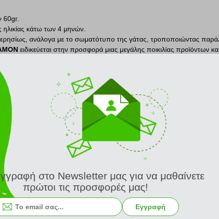
ν 60gr.
ς ηλικίας κάτω των 4 μηνών.
ημερησίως, ανάλογα με το σωματότυπο της γάτας, τροποποιώντας παρά
AMON
ειδικεύεται στην προσφορά μιας μεγάλης ποικιλίας προϊόντων κα
ρια προσπάθεια μας είναι να βοηθήσουμε και να φροντίσουμε τους λάτρ
ά αποτελέσματα.
ΣΧΕΤΙΚΑ ΠΡΟΪΟΝΤΑ
SNAK CAMON CHICKEN AND MALT HEARTS (60GR)
SNAK CAMON CHICKEN AND MALT STICS (60GR)
εγγραφή στο Newsletter μας για να μαθαίνετε
5.00 €
5.00 €
πρώτοι τις προσφορές μας!
Εγγραφή