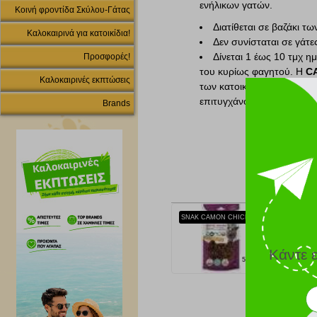
ενήλικων γατών.
Κοινή φροντίδα Σκύλου-Γάτας
Διατίθεται σε βαζάκι τω
Καλοκαιρινά για κατοικίδια!
Δεν συνίσταται σε γάτε
Δίνεται 1 έως 10 τμχ 
Προσφορές!
του κυρίως φαγητού. Η
C
Καλοκαιρινές εκπτώσεις
των κατοικίδιων σας. Η κύ
επιτυγχάνοντας εξαιρετικ
Brands
SNAK CAMON CHICKEN FISHES WITH MACKEREL AND MALT GRASS (60GR)
Κάντε 
5.00 €