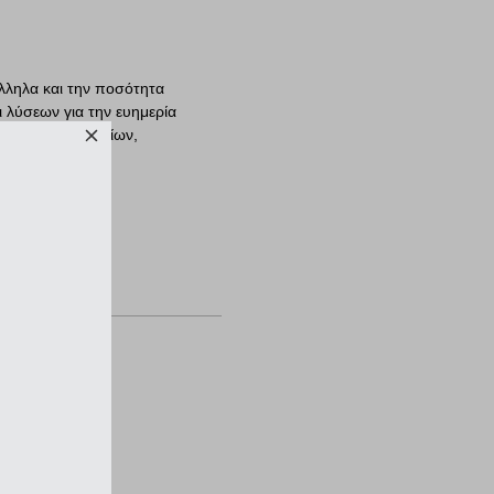
λληλα και την ποσότητα
ι λύσεων για την ευημερία
εις των κατοικιδίων,