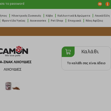
ασα το password
|
|
|
|
Κήπος
Ηλεκτρικές Συσκευές
Κάβα
Καλλυντικά & Αρώματα
Λευκά Είδη
|
|
|
|
|
Φροντίδα Υγείας
Accessories
Pet Shop
Εποχιακά
Νέες Αφίξεις
Καλάθι
Α-ΣΝΑΚ ΛΙΧΟΥΔΙΕΣ
Το καλάθι σας είναι άδειο
ΛΙΧΟΥΔΙΕΣ