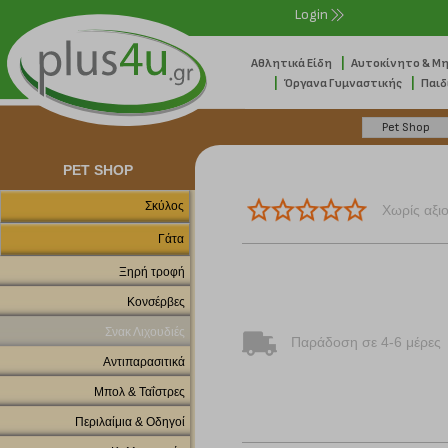
Login
|
Αθλητικά Είδη
Αυτοκίνητο & Μ
|
|
Όργανα Γυμναστικής
Παιδ
PET SHOP
Σκύλος
Χωρίς αξι
Γάτα
Ξηρή τροφή
Κονσέρβες
Σνακ Λιχουδιές
Παράδοση σε 4-6 μέρες
Αντιπαρασιτικά
Μπολ & Ταΐστρες
Περιλαίμια & Οδηγοί