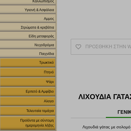
Καλλωπισμός
Υγιεινή & Ασφάλεια
Αμμος
Στρώματα & κρεβάτια
Είδη μεταφοράς
Νυχοδρόμια
ΠΡΟΣΘΗΚΗ ΣΤΗΝ W
Παιχνίδια
Τρωκτικό
Πτηνό
Ψάρι
Ερπετό & Αμφίβιο
ΛΙΧΟΥΔΙΑ ΓΑΤ
Αλογο
Τελευταία τεμάχια
ΓΕΝΙ
Προϊόντα με σύντομη
ημερομηνία λήξης
Λιχουδιά γάτας με σολομό