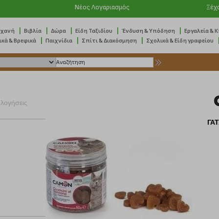
Νέος Λογαριασμός
Ξέχ
|
|
|
|
|
ηχανή
Βιβλία
Δώρα
Είδη Ταξιδίου
Ένδυση & Υπόδηση
Εργαλεία & 
|
|
|
ικά & Βρεφικά
Παιχνίδια
Σπίτι & Διακόσμηση
Σχολικά & Είδη γραφείου
ολογήσεις
ΓΑΤ