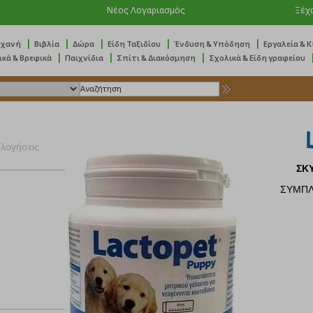
Νέος Λογαριασμός
Ξέχ
|
|
|
|
|
ηχανή
Βιβλία
Δώρα
Είδη Ταξιδίου
Ένδυση & Υπόδηση
Εργαλεία & 
|
|
|
ικά & Βρεφικά
Παιχνίδια
Σπίτι & Διακόσμηση
Σχολικά & Είδη γραφείου
ολογήσεις
ΣΚ
ΣΥΜΠΛ