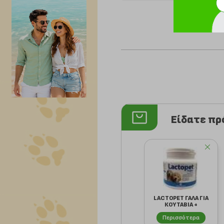
Είδατε π
LACTOPET ΓΑΛΑ ΓΙΑ
ΚΟΥΤΑΒΙΑ +
ΜΠΙΜΠΕΡΟ 200GR
Περισσότερα