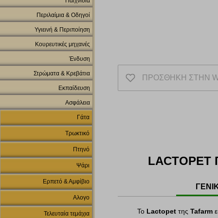
Παιχνίδια
Περιλαίμια & Οδηγοί
Υγιεινή & Περιποίηση
Κουρευτικές μηχανές
Ένδυση
Στρώματα & Κρεβάτια
ΠΡΟΣΘΗΚΗ ΣΤΗΝ W
Εκπαίδευση
Ασφάλεια
Γάτα
Τρωκτικό
Πτηνό
LACTOPET Γ
Ψάρι
Ερπετό & Αμφίβιο
ΓΕΝΙ
Αλογο
Το
Lactopet
της
Tafarm
ε
Τελευταία τεμάχια