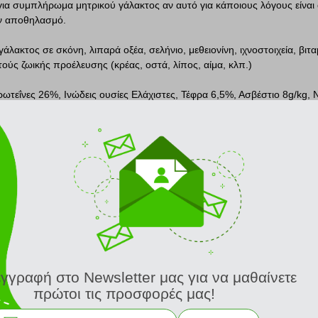
 για συμπλήρωμα μητρικού γάλακτος αν αυτό για κάποιους λόγους είναι 
ον αποθηλασμό.
λακτος σε σκόνη, λιπαρά οξέα, σελήνιο, μεθειονίνη, ιχνοστοιχεία, βιτα
τούς ζωικής προέλευσης (κρέας, οστά, λίπος, αίμα, κλπ.)
ωτεΐνες 26%, Ινώδεις ουσίες Ελάχιστες, Τέφρα 6,5%, Ασβέστιο 8g/kg,
ό) 1.20g/kg, Βιταμίνη Β2(ριβοφλαβίνη)20mg/kg, Βιταμίνη Β6 4.5mg/kg,
ιταμίνη Ε 100i.u./kg, Βιταμίνη F10.0i.u./kg, Βιταμίνη Κ 3.0mg/kg, Χολίν
υδάργυρος (θειικός)40.00mg/kg, Λυσίνη 18.00mg/kg, Μεθειονίνη (DL μεθ
 Βιταμίνη C 130mg/kg, Βιταμίνη Β1 (θειαμίνη) 5.5mg/kg, Νικοτινικό οξύ 
θειικό) 30.00mg/kg, Χαλκός (θειικός) 5.00mg/kg, Κοβάλτιο (θειικό) 0.2
 0.10mg/kg, Βιοτίνη 0.05mg/kg.
ΣΧΕΤΙΚΑ ΠΡΟΪΟΝΤΑ
LACTOPET ΓΑΛΑ ΓΙΑ ΚΟΥΤΑΒΙΑ 500GR
εγγραφή στο Newsletter μας για να μαθαίνετε
πρώτοι τις προσφορές μας!
10.35 €