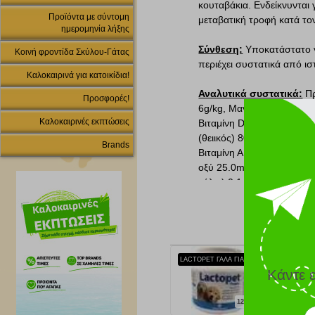
κουταβάκια. Ενδείκνυνται
Προϊόντα με σύντομη
μεταβατική τροφή κατά τ
ημερομηνία λήξης
Σύνθεση:
Υποκατάστατο γά
Κοινή φροντίδα Σκύλου-Γάτας
περιέχει συστατικά από ισ
Καλοκαιρινά για κατοικίδια!
Αναλυτικά συστατικά:
Πρ
Προσφορές!
6g/kg, Μαγνήσιο(ανθρακικ
Καλοκαιρινές εκπτώσεις
Βιταμίνη D3 6.000i.u/kg, Β
(θειικός) 80.00mg/kg, Ψε
Brands
Βιταμίνη Α 50.000i.u./kg,
οξύ 25.0mg/kg, Μαγγάνιο (
κάλιο) 0.14mg/kg, Σελήνιο
LACTOPET ΓΑΛΑ ΓΙΑ ΚΟΥΤΑΒΙΑ + ΜΠΙΜΠΕΡΟ 500GR
Κάντε 
12.50 €