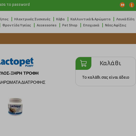
ασα το password
|
|
|
|
Κήπος
Ηλεκτρικές Συσκευές
Κάβα
Καλλυντικά & Αρώματα
Λευκά Είδη
|
|
|
|
|
Φροντίδα Υγείας
Accessories
Pet Shop
Εποχιακά
Νέες Αφίξεις
Καλάθι
ΥΛΟΣ-ΞΗΡΗ ΤΡΟΦΗ
Το καλάθι σας είναι άδειο
ΗΡΩΜΑΤΑ ΔΙΑΤΡΟΦΗΣ