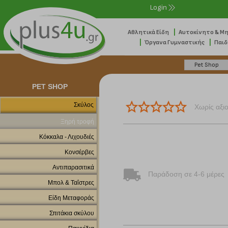
Login
|
Αθλητικά Είδη
Αυτοκίνητο & Μ
|
|
Όργανα Γυμναστικής
Παιδ
PET SHOP
Σκύλος
Χωρίς αξι
Ξηρή τροφή
Κόκκαλα - Λιχουδιές
Κονσέρβες
Αντιπαρασιτικά
Παράδοση σε 4-6 μέρες
Μπολ & Ταΐστρες
Είδη Μεταφοράς
Σπιτάκια σκύλου