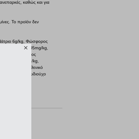
ανεπαρκές, καθώς και για
μίνες. Το προϊόν δεν
 Νάτριο 6g/kg, Φώσφορος
 Βιταμίνη Β12 0.05mg/kg,
η 0.76g/kg, Σίδηρος
ειονίνη) 7.00mg/kg,
25.5mg/kg, Παντοθενικό
0mg/kg, Ιώδιο (ιωδιούχο