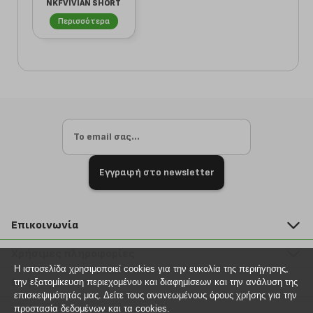
NKFVIVIAN SHORT
13228199 ΓΚΡΙ Μ...
Περισσότερα
Εγγραφή στο newsletter
Επικοινωνία
211 2000 700
Χρήσιμες πληροφορίες
info@plus4u.gr
Η ιστοσελίδα χρησιμοποιεί cookies για την ευκολία της περιήγησης,
Η εταιρία
Βοήθεια
την εξατομίκευση περιεχομένου και διαφημίσεων και την ανάλυση της
Σημεία παραλαβής
επισκεψιμότητάς μας. Δείτε τους ανανεωμένους όρους χρήσης για την
Εξέλιξη παραγγελίας
προστασία δεδομένων και τα cookies.