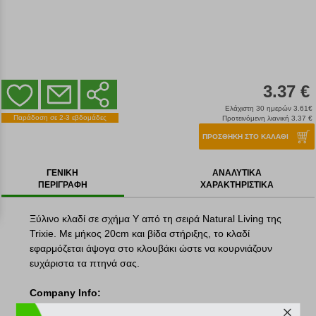
3.37 €
Ελάχιστη 30 ημερών 3.61€
Παράδοση σε 2-3 εβδομάδες
Προτεινόμενη λιανική 3.37 €
ΠΡΟΣΘΗΚΗ ΣΤΟ ΚΑΛΑΘΙ
ΓΕΝΙΚΗ
ΑΝΑΛΥΤΙΚΑ
ΠΕΡΙΓΡΑΦΗ
ΧΑΡΑΚΤΗΡΙΣΤΙΚΑ
Ξύλινο κλαδί σε σχήμα Y από τη σειρά Natural Living της
Trixie. Με μήκος 20cm και βίδα στήριξης, το κλαδί
εφαρμόζεται άψογα στο κλουβάκι ώστε να κουρνιάζουν
ευχάριστα τα πτηνά σας.
Company Info:
Για περισσότερα από 38 χρόνια η Γερμανική εταιρεία