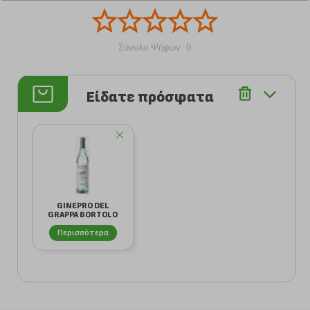
Σύνολο Ψήφων: 0
Είδατε πρόσφατα
GINEPRO DEL
GRAPPA BORTOLO
NARDINI 700 ML
Περισσότερα