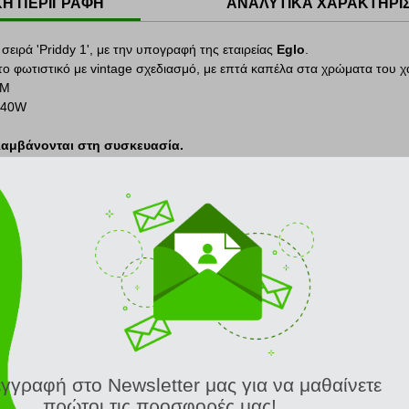
ΚΗ ΠΕΡΙΓΡΑΦΗ
ΑΝΑΛΥΤΙΚΑ ΧΑΡΑΚΤΗΡΙ
ειρά 'Priddy 1', με την υπογραφή της εταιρείας
Eglo
.
το φωτιστικό με vintage σχεδιασμό, με επτά καπέλα στα χρώματα του χ
CM
X40W
λαμβάνονται στη συσκευασία.
ρησιμοποιώντας τον κατάλληλο φωτισμό και τα πιο ιδιαίτερα διακοσμητι
o
ξεκίνησε την επιτυχημένη πορεία της το 1969.
τις παγκόσμια επιτυχημένες κατασκευάστριες εταιρείες διακοσμητικών 
ΣΧΕΤΙΚΑ ΠΡΟΪΟΝΤΑ
εγγραφή στο Newsletter μας για να μαθαίνετε
πρώτοι τις προσφορές μας!