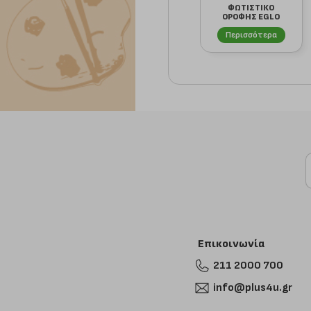
ΦΩΤΙΣΤΙΚΟ
ΟΡΟΦΗΣ EGLO
49494 ΧΑΛΚΟΣ-
ΑΝΤΙΚΕ 'PR...
Περισσότερα
Επικοινωνία
211 2000 700
info@plus4u.gr