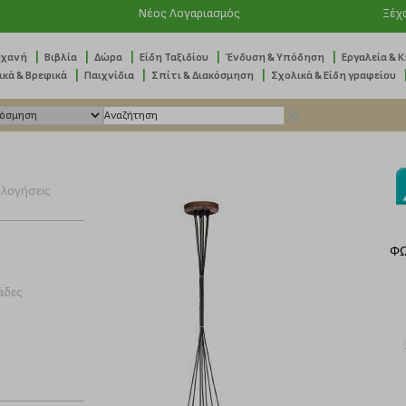
Νέος Λογαριασμός
Ξέχ
|
|
|
|
|
ηχανή
Βιβλία
Δώρα
Είδη Ταξιδίου
Ένδυση & Υπόδηση
Εργαλεία & 
|
|
|
ικά & Βρεφικά
Παιχνίδια
Σπίτι & Διακόσμηση
Σχολικά & Είδη γραφείου
ολογήσεις
ΦΩ
άδες