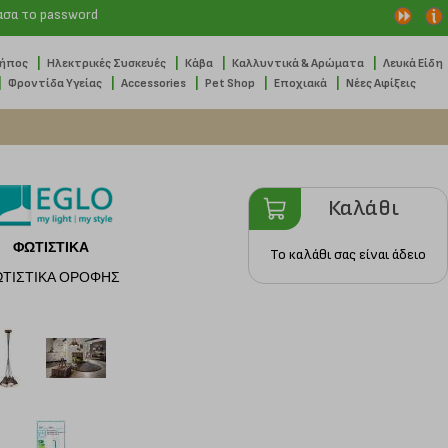
ασα το password
|
|
|
|
Κήπος
Ηλεκτρικές Συσκευές
Κάβα
Καλλυντικά & Αρώματα
Λευκά Είδη
|
|
|
|
|
Φροντίδα Υγείας
Accessories
Pet Shop
Εποχιακά
Νέες Αφίξεις
Καλάθι
ΦΩΤΙΣΤΙΚΑ
Το καλάθι σας είναι άδειο
ΤΙΣΤΙΚΑ ΟΡΟΦΗΣ