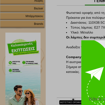
ΓΕΝΙ
Αιώρες
Bazaar
Φωτιστικό οροφής από τη σ
Μπάρμπεκιου
Πρόκειται για ένα πολύφω
Διαστάσεις: 110X38.5
Brands
Τύπος λάμπας: Ε27 7
Υλικό: Μέταλλο
Οι λάμπες δεν συμπερι
Αναδείξτε τον χώρο σας χ
Company Info:
Η αυστριακή εταιρεία
Egl
Σήμερα αποτελεί μία από 
κατοικίες.
Κάντε 
ΦΩΤΙΣΤΙΚΟ ΟΡΟΦΗΣ EGLO 49238 ΜΑΥΡΟ/ΧΑΛΚΟΣ 'TRURO΄ 110X21CM