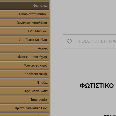
Φωτιστικά
Καθαριότητα σπιτιού
Οργάνωση ντουλάπας
Είδη Μπάνιου
Συστήματα Κουζίνας
ΠΡΟΣΘΗΚΗ ΣΤΗΝ W
Αφίσες
Πίνακες - Έργα τέχνης
Τσάντες φαγητού
Καρότσια λαϊκής
Έπιπλα
ΦΩΤΙΣΤΙΚΟ 
Χρηματοκιβώτια
Ταπετσαρίες
Χριστουγεννιάτικα Είδη