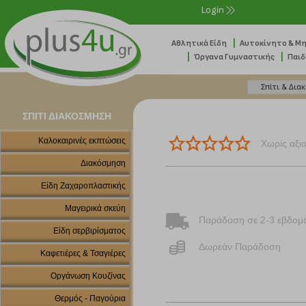
Login
|
Αθλητικά Είδη
Αυτοκίνητο & Μ
|
|
Όργανα Γυμναστικής
Παιδ
ΣΠΙΤΙ ΔΙΑΚΟΣΜΗΣΗ
Καλοκαιρινές εκπτώσεις
Χωρίς αξι
Διακόσμηση
Είδη Ζαχαροπλαστικής
Μαγειρικά σκεύη
Παράδοση σε 2-3 εβδομ
Είδη σερβιρίσματος
Δωρεάν Παράδοση
Καφετιέρες & Τσαγιέρες
Οργάνωση Κουζίνας
Θερμός - Παγούρια