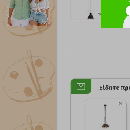
40.90 €
Είδατε π