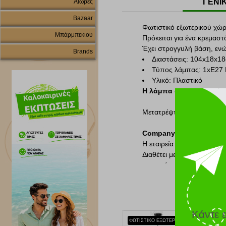
ΓΕΝΙ
Αιώρες
Bazaar
Φωτιστικό εξωτερικού χώ
Μπάρμπεκιου
Πρόκειται για ένα κρεμασ
Έχει στρογγυλή βάση, ενώ
Brands
Διαστάσεις: 104x18x1
Τύπος λάμπας: 1xΕ27
Υλικό: Πλαστικό
Η λάμπα δεν συμπεριλα
Μετατρέψτε κάθε γωνιά του
Company Info:
Η εταιρεία
Heronia Light
Διαθέτει μεγάλη γκάμα πρ
και ποιότητας κατασκευής
Κάντε 
ΦΩΤΙΣΤΙΚΟ ΕΞΩΤΕΡΙΚΟΥ ΧΩΡΟΥ HERONIA LIGHTING LP-500K ΠΛΑΣΤΙΚΟ ΜΑΥΡΟ 106X16.5X16.5CM