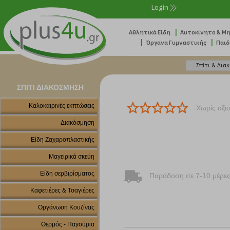
Login
|
Αθλητικά Είδη
Αυτοκίνητο & Μ
|
|
Όργανα Γυμναστικής
Παιδ
ΣΠΙΤΙ ΔΙΑΚΟΣΜΗΣΗ
Καλοκαιρινές εκπτώσεις
Χωρίς αξι
Διακόσμηση
Είδη Ζαχαροπλαστικής
Μαγειρικά σκεύη
Είδη σερβιρίσματος
Παράδοση σε 7-10 μέρε
Καφετιέρες & Τσαγιέρες
Οργάνωση Κουζίνας
Θερμός - Παγούρια