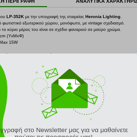
ΚΗ ΠΕΡΙΓΡΑΦΗ
ΑΝΑΛΥΤΙΚΑ ΧΑΡΑΚΤΗΡΙ
ρου
LP-352K
με την υπογραφή της εταιρείας
Heronia Lighting
.
τό φωτιστικό εξωτερικού χώρου, μονόφωτο, με vintage σχεδιασμό.
 το κύριο μέρος του είναι σε σχέδιο φαναριού σε μαύρο χρώμα.
8cm (ΥxΜxΦ)
 Max 15W
μβάνεται στη συσκευασία.
 σπιτιού σας με μοναδικά φωτιστικά υψηλής αισθητικής και ιδιαίτερου 
ing
δραστηριοποιείται στην κατασκευή φωτιστικών εσωτερικού και εξωτ
οϊόντων φωτισμού για μοντέρνες και κλασικές εφαρμογές, με στόχο τον
.
ΣΧΕΤΙΚΑ ΠΡΟΪΟΝΤΑ
εγγραφή στο Newsletter μας για να μαθαίνετε
ΦΩΤΙΣΤΙΚΟ ΕΞΩΤΕΡΙΚΟΥ ΧΩΡΟΥ HERONIA LIGHTING LP-510K ΠΛΑΣΤΙΚΟ BRONZE 94X14.5X14.5CM
πρώτοι τις προσφορές μας!