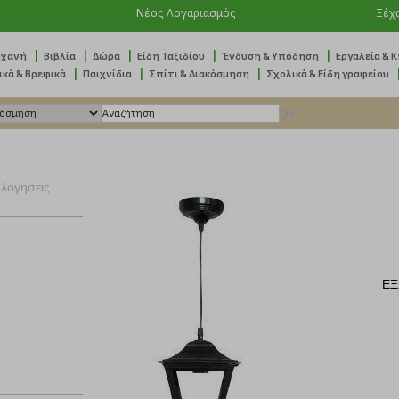
Νέος Λογαριασμός
Ξέχ
|
|
|
|
|
ηχανή
Βιβλία
Δώρα
Είδη Ταξιδίου
Ένδυση & Υπόδηση
Εργαλεία & 
|
|
|
ικά & Βρεφικά
Παιχνίδια
Σπίτι & Διακόσμηση
Σχολικά & Είδη γραφείου
ολογήσεις
ΕΞ
ς