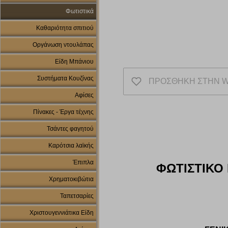
Φωτιστικά
Καθαριότητα σπιτιού
Οργάνωση ντουλάπας
Είδη Μπάνιου
Συστήματα Κουζίνας
ΠΡΟΣΘΗΚΗ ΣΤΗΝ W
Αφίσες
Πίνακες - Έργα τέχνης
Τσάντες φαγητού
Καρότσια λαϊκής
Έπιπλα
ΦΩΤΙΣΤΙΚΟ
Χρηματοκιβώτια
Ταπετσαρίες
Χριστουγεννιάτικα Είδη