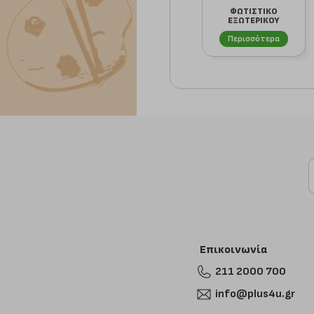
ΦΩΤΙΣΤΙΚΟ
ΕΞΩΤΕΡΙΚΟΥ
ΧΩΡΟΥ HERONIA
LIGHTING L...
Περισσότερα
Επικοινωνία
211 2000 700
info@plus4u.gr