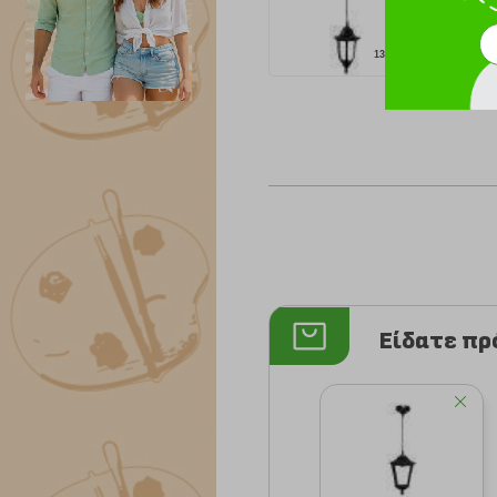
13.10 €
Είδατε π