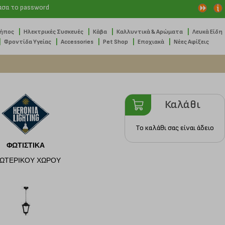
ασα το password
|
|
|
|
Κήπος
Ηλεκτρικές Συσκευές
Κάβα
Καλλυντικά & Αρώματα
Λευκά Είδη
|
|
|
|
|
Φροντίδα Υγείας
Accessories
Pet Shop
Εποχιακά
Νέες Αφίξεις
Καλάθι
Το καλάθι σας είναι άδειο
ΦΩΤΙΣΤΙΚΑ
ΩΤΕΡΙΚΟΥ ΧΩΡΟΥ