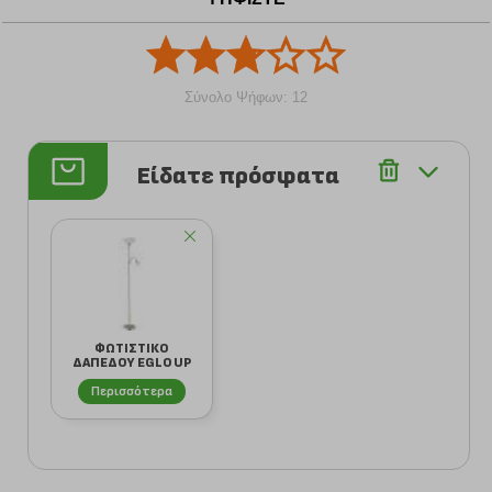
Σύνολο Ψήφων: 12
Είδατε πρόσφατα
ΦΩΤΙΣΤΙΚΟ
ΔΑΠΕΔΟΥ EGLO UP
2 82842 ΜΕΤΑΛΛΟ/
Περισσότερα
ΓΥ...