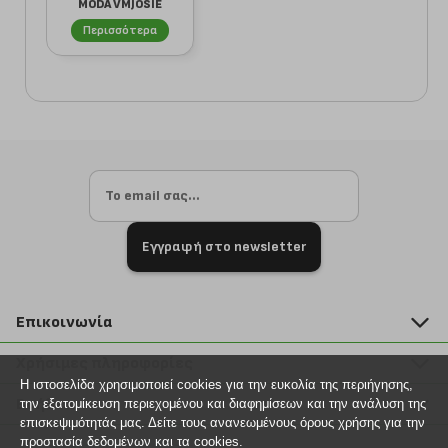
MODA VMJOSIE
10323764
Περισσότερα
ΠΟΛΥΧΡΩΜΟ
Εγγραφή στο newsletter
Επικοινωνία
211 2000 700
Χρήσιμες πληροφορίες
info@plus4u.gr
Η ιστοσελίδα χρησιμοποιεί cookies για την ευκολία της περιήγησης,
Η εταιρία
Βοήθεια
την εξατομίκευση περιεχομένου και διαφημίσεων και την ανάλυση της
Σημεία παραλαβής
επισκεψιμότητάς μας. Δείτε τους ανανεωμένους όρους χρήσης για την
Εξέλιξη παραγγελίας
προστασία δεδομένων και τα cookies.