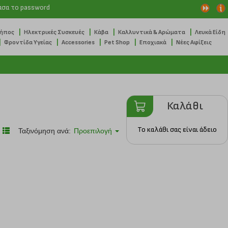
ασα το password
|
|
|
|
Κήπος
Ηλεκτρικές Συσκευές
Κάβα
Καλλυντικά & Αρώματα
Λευκά Είδη
|
|
|
|
|
Φροντίδα Υγείας
Accessories
Pet Shop
Εποχιακά
Νέες Αφίξεις
Καλάθι
Το καλάθι σας είναι άδειο
Ταξινόμηση ανά:
Προεπιλογή