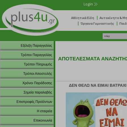
Login
|
Αθλητικά Είδη
Αυτοκίνητο & Μ
|
|
Όργανα Γυμναστικής
Παιδ
Εξέλιξη Παραγγελίας
Τρόποι Παραγγελίας
ΑΠΟΤΕΛΕΣΜΑΤΑ ΑΝΑΖΗΤΗ
Τρόποι Πληρωμής
Τρόποι Αποστολής
Χρόνοι Παράδοσης
ΔΕΝ ΘΕΛΩ ΝΑ ΕΙΜΑΙ ΒΑΤΡΑΧΙ
Σημεία παραλαβής
Επιστροφές Προϊόντων
Η εταιρεία
Επικοινωνία