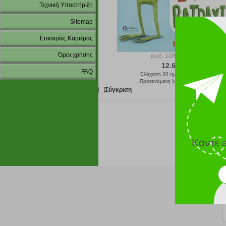
Τεχνική Υποστήριξη
Sitemap
Ευκαιρίες Καριέρας
Όροι χρήσης
κωδ.
108218243
12.61 €
FAQ
Ελάχιστη 30 ημερών 14.01 €
Προτεινόμενη λιανική 14.01 €
Σύγκριση
Παράδοση σε 2
Κάντε 