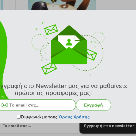
κωδ.
108218244
12.61 €
Ελάχιστη 30 ημερών 14.01 €
Προτεινόμενη λιανική 14.01 €
-3 μέρες
Σύγκριση
Παράδοση σε 2-3 μέρες
εγγραφή στο Newsletter μας για να μαθαίνετε
πρώτοι τις προσφορές μας!
Εγγραφή
Συμφωνώ με τους
Όρους Χρήσης
Εγγραφή στο newsletter