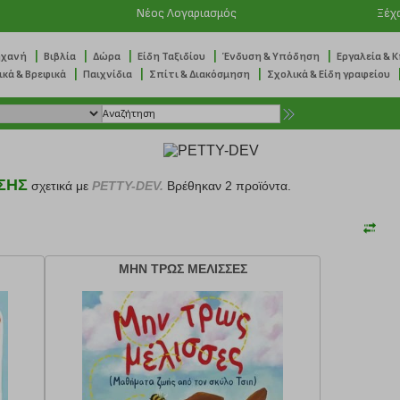
Νέος Λογαριασμός
Ξέχ
|
|
|
|
|
ηχανή
Βιβλία
Δώρα
Είδη Ταξιδίου
Ένδυση & Υπόδηση
Εργαλεία & 
|
|
|
ικά & Βρεφικά
Παιχνίδια
Σπίτι & Διακόσμηση
Σχολικά & Είδη γραφείου
ΣΗΣ
σχετικά με
PETTY-DEV.
Βρέθηκαν 2 προϊόντα.
ΜΗΝ ΤΡΩΣ ΜΕΛΙΣΣΕΣ