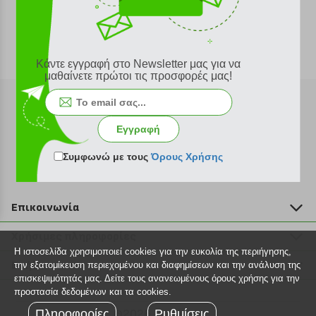
Κάντε εγγραφή στο Newsletter μας για να
μαθαίνετε πρώτοι τις προσφορές μας!
Εγγραφή
Εγγραφή στο newsletter
Συμφωνώ με τους
Όρους Χρήσης
Επικοινωνία
211 2000 700
Χρήσιμες πληροφορίες
info@plus4u.gr
Η ιστοσελίδα χρησιμοποιεί cookies για την ευκολία της περιήγησης,
Η εταιρία
Βοήθεια
την εξατομίκευση περιεχομένου και διαφημίσεων και την ανάλυση της
Σημεία παραλαβής
επισκεψιμότητάς μας. Δείτε τους ανανεωμένους όρους χρήσης για την
Εξέλιξη παραγγελίας
προστασία δεδομένων και τα cookies.
Ευκαιρίες καριέρας
Τρόποι παραγγελίας
Πληροφορίες
©2026 Plus4u.gr
Ρυθμίσεις