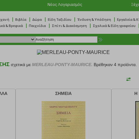
Νέος Λογαριασμός
Ξέχ
|
|
|
|
|
ηχανή
Βιβλία
Δώρα
Είδη Ταξιδίου
Ένδυση & Υπόδηση
Εργαλεία & 
|
|
|
ικά & Βρεφικά
Παιχνίδια
Σπίτι & Διακόσμηση
Σχολικά & Είδη γραφείου
ΣΗΣ
σχετικά με
MERLEAU-PONTY-MAURICE.
Βρέθηκαν 4 προϊόντα.
ΛΛΑ
ΣΗΜΕΙΑ
Η