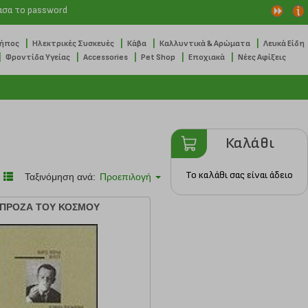
ασα το password
|
|
|
|
Κήπος
Ηλεκτρικές Συσκευές
Κάβα
Καλλυντικά & Αρώματα
Λευκά Είδη
|
|
|
|
|
Φροντίδα Υγείας
Accessories
Pet Shop
Εποχιακά
Νέες Αφίξεις
Καλάθι
Το καλάθι σας είναι άδειο
Ταξινόμηση ανά:
Προεπιλογή
 ΠΡΟΖΑ ΤΟΥ ΚΟΣΜΟΥ