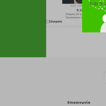
Κάντε 
κωδ.
108095265
9.18 €
Ελάχιστη 30 ημερών 10.20 €
Προτεινόμενη λιανική 10.20 €
Σύγκριση
Παράδοση σε 4
Επικοινωνία