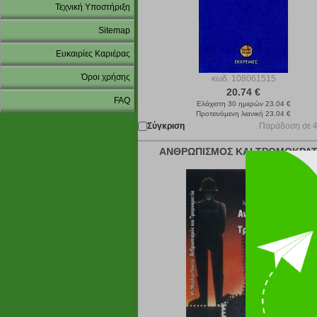
Τεχνική Υποστήριξη
Sitemap
Ευκαιρίες Καριέρας
Όροι χρήσης
κωδ.
108061515
20.74 €
FAQ
Ελάχιστη 30 ημερών 23.04 €
Προτεινόμενη λιανική 23.04 €
Σύγκριση
Παράδοση σε 4
ΑΝΘΡΩΠΙΣΜΟΣ ΚΑΙ ΤΡΟΜΟΚΡΑΤ