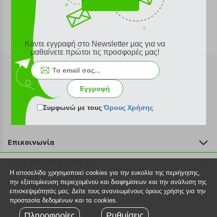
Κάντε εγγραφή στο Newsletter μας για να
μαθαίνετε πρώτοι τις προσφορές μας!
Εγγραφή
Εγγραφή στο newsletter
Συμφωνώ με τους
Όρους Χρήσης
Επικοινωνία
211 2000 700
Χρήσιμες πληροφορίες
info@plus4u.gr
Η ιστοσελίδα χρησιμοποιεί cookies για την ευκολία της περιήγησης,
Η εταιρία
Βοήθεια
την εξατομίκευση περιεχομένου και διαφημίσεων και την ανάλυση της
Σημεία παραλαβής
επισκεψιμότητάς μας. Δείτε τους ανανεωμένους όρους χρήσης για την
Εξέλιξη παραγγελίας
προστασία δεδομένων και τα cookies.
Ευκαιρίες καριέρας
Τρόποι παραγγελίας
Πληροφορίες
©2026 Plus4u.gr
Ρυθμίσεις