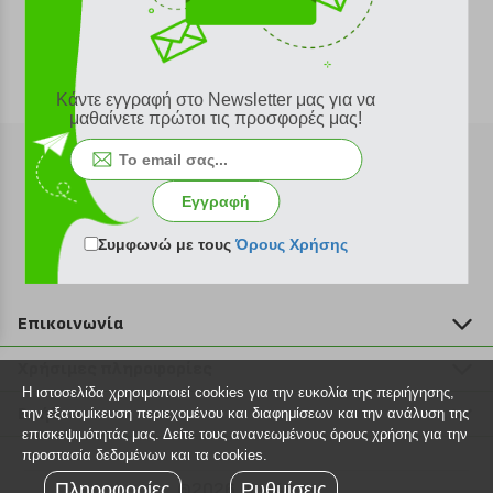
Κάντε εγγραφή στο Newsletter μας για να
μαθαίνετε πρώτοι τις προσφορές μας!
Εγγραφή
Εγγραφή στο newsletter
Συμφωνώ με τους
Όρους Χρήσης
Επικοινωνία
211 2000 700
Χρήσιμες πληροφορίες
info@plus4u.gr
Η ιστοσελίδα χρησιμοποιεί cookies για την ευκολία της περιήγησης,
Η εταιρία
Βοήθεια
την εξατομίκευση περιεχομένου και διαφημίσεων και την ανάλυση της
Σημεία παραλαβής
επισκεψιμότητάς μας. Δείτε τους ανανεωμένους όρους χρήσης για την
Εξέλιξη παραγγελίας
προστασία δεδομένων και τα cookies.
Ευκαιρίες καριέρας
Τρόποι παραγγελίας
Πληροφορίες
©2026 Plus4u.gr
Ρυθμίσεις