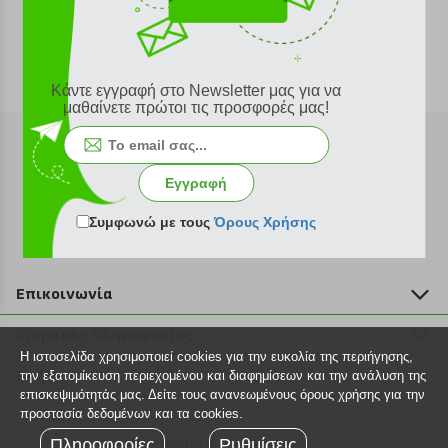
Κάντε εγγραφή στο Newsletter μας για να
μαθαίνετε πρώτοι τις προσφορές μας!
Εγγραφή
Εγγραφή στο newsletter
Συμφωνώ με τους
Όρους Χρήσης
Επικοινωνία
211 2000 700
Χρήσιμες πληροφορίες
info@plus4u.gr
Η ιστοσελίδα χρησιμοποιεί cookies για την ευκολία της περιήγησης,
Η εταιρία
Βοήθεια
την εξατομίκευση περιεχομένου και διαφημίσεων και την ανάλυση της
Σημεία παραλαβής
επισκεψιμότητάς μας. Δείτε τους ανανεωμένους όρους χρήσης για την
Εξέλιξη παραγγελίας
προστασία δεδομένων και τα cookies.
Ευκαιρίες καριέρας
Τρόποι παραγγελίας
Πληροφορίες
©2026 Plus4u.gr
Ρυθμίσεις