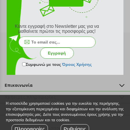
Κάντε εγγραφή στο Newsletter μας για να
μαθαίνετε πρώτοι τις προσφορές μας!
Εγγραφή
Εγγραφή στο newsletter
Συμφωνώ με τους
Όρους Χρήσης
Επικοινωνία
211 2000 700
Χρήσιμες πληροφορίες
info@plus4u.gr
Η ιστοσελίδα χρησιμοποιεί cookies για την ευκολία της περιήγησης,
Η εταιρία
Βοήθεια
την εξατομίκευση περιεχομένου και διαφημίσεων και την ανάλυση της
Σημεία παραλαβής
επισκεψιμότητάς μας. Δείτε τους ανανεωμένους όρους χρήσης για την
Εξέλιξη παραγγελίας
προστασία δεδομένων και τα cookies.
Ευκαιρίες καριέρας
Τρόποι παραγγελίας
Πληροφορίες
©2026 Plus4u.gr
Ρυθμίσεις