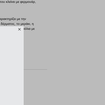
που κλείνει με φερμουάρ,
ρακτηρίζει με την
 δέρματος, το μεράκι, η
ιροποίητα πορτοφόλια με