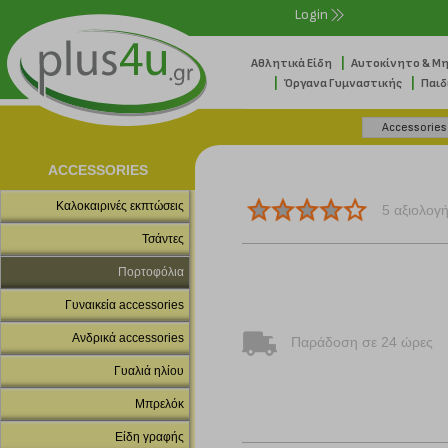
Login
|
Αθλητικά Είδη
Αυτοκίνητο & Μ
|
|
Όργανα Γυμναστικής
Παιδ
ACCESSORIES
Καλοκαιρινές εκπτώσεις
5 αξιολογ
Τσάντες
Πορτοφόλια
Γυναικεία accessories
Ανδρικά accessories
Παράδοση σε 24 ώρες
Γυαλιά ηλίου
Μπρελόκ
Είδη γραφής