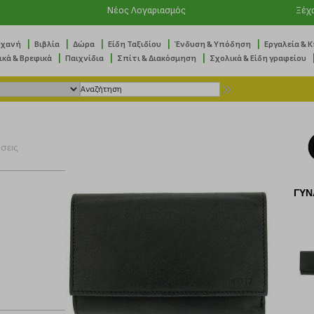
Νέος Λογαριασμός
Ξέχ
|
|
|
|
|
ηχανή
Βιβλία
Δώρα
Είδη Ταξιδίου
Ένδυση & Υπόδηση
Εργαλεία & 
|
|
|
ικά & Βρεφικά
Παιχνίδια
Σπίτι & Διακόσμηση
Σχολικά & Είδη γραφείου
ήσεις
ΓΥΝ