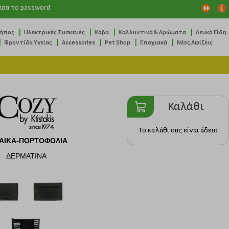
ασα το password
|
|
|
|
Κήπος
Ηλεκτρικές Συσκευές
Κάβα
Καλλυντικά & Αρώματα
Λευκά Είδη
|
|
|
|
|
Φροντίδα Υγείας
Accessories
Pet Shop
Εποχιακά
Νέες Αφίξεις
Καλάθι
Το καλάθι σας είναι άδειο
ΑΙΚΑ-ΠΟΡΤΟΦΟΛΙΑ
ΔΕΡΜΑΤΙΝΑ