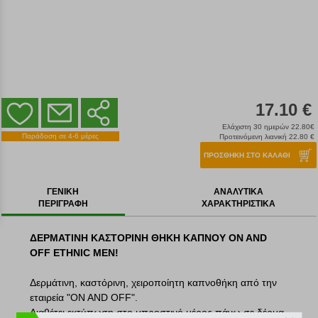
17.10 €
Ελάχιστη 30 ημερών 22.80€
Παράδοση σε 4-6 μέρες
Προτεινόμενη λιανική 22.80 €
ΠΡΟΣΘΗΚΗ ΣΤΟ ΚΑΛΑΘΙ
ΓΕΝΙΚΗ
ΑΝΑΛΥΤΙΚΑ
ΠΕΡΙΓΡΑΦΗ
ΧΑΡΑΚΤΗΡΙΣΤΙΚΑ
ΔΕΡΜΑΤΙΝΗ ΚΑΣΤΟΡΙΝΗ ΘΗΚΗ ΚΑΠΝΟΥ ON AND
OFF ETHNIC MEN!
Δερμάτινη, καστόρινη, χειροποίητη καπνοθήκη από την
εταιρεία "ON AND OFF".
Διαθέτει εκτύπωση στο μπροστινό μέρος πάνω σε δέρμα,