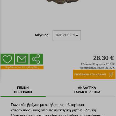
Μέγεθος:
16X12X15CM
28.30 €
Ελάχιστη 30 ημερών 28.30€
Παράδοση σε 2-3 εβδομάδες
Προτεινόμενη λιανική 28.30 €
ΠΡΟΣΘΗΚΗ ΣΤΟ ΚΑΛΑΘΙ
ΓΕΝΙΚΗ
ΑΝΑΛΥΤΙΚΑ
ΠΕΡΙΓΡΑΦΗ
ΧΑΡΑΚΤΗΡΙΣΤΙΚΑ
Γωνιακός βράχος με σπήλαιο και πλατφόρμα
κατασκευασμένος από πολυεστερική ρητίνη. Ιδανική
λύση για κρυψώνα που εξοικονομεί χώρο, προσφέροντας