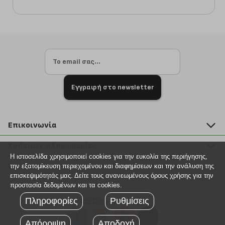
Εγγραφή στο newsletter
Επικοινωνία
211 2000 700
Χρήσιμες πληροφορίες
info@plus4u.gr
Η ιστοσελίδα χρησιμοποιεί cookies για την ευκολία της περιήγησης,
Η εταιρία
Βοήθεια
την εξατομίκευση περιεχομένου και διαφημίσεων και την ανάλυση της
Σημεία παραλαβής
επισκεψιμότητάς μας. Δείτε τους ανανεωμένους όρους χρήσης για την
Εξέλιξη παραγγελίας
προστασία δεδομένων και τα cookies.
Ευκαιρίες καριέρας
Τρόποι παραγγελίας
Πληροφορίες
Ρυθμίσεις
©2026 Plus4u.gr
Όροι χρήσης
Τρόποι πληρωμής
Sitemap
Απόρριψη
Αποδοχή