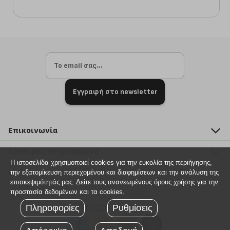
Εγγραφή στο newsletter
Επικοινωνία
211 2000 700
Χρήσιμες πληροφορίες
info@plus4u.gr
Η ιστοσελίδα χρησιμοποιεί cookies για την ευκολία της περιήγησης,
Η εταιρία
Βοήθεια
την εξατομίκευση περιεχομένου και διαφημίσεων και την ανάλυση της
Σημεία παραλαβής
επισκεψιμότητάς μας. Δείτε τους ανανεωμένους όρους χρήσης για την
Εξέλιξη παραγγελίας
προστασία δεδομένων και τα cookies.
Ευκαιρίες καριέρας
Τρόποι παραγγελίας
Πληροφορίες
Ρυθμίσεις
©2026 Plus4u.gr
Όροι χρήσης
Τρόποι πληρωμής
Sitemap