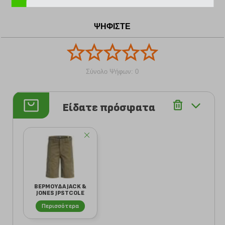
ΨΗΦΙΣΤΕ
Σύνολο Ψήφων: 0
Είδατε πρόσφατα
ΒΕΡΜΟΥΔΑ JACK &
JONES JPSTCOLE
MATTY CARGO 12...
Περισσότερα