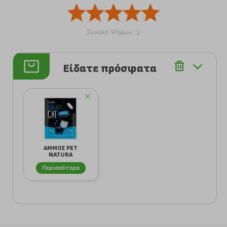
Σύνολο Ψήφων: 1
Είδατε πρόσφατα
ΑΜΜΟΣ PET
NATURA
FANTASTICAT
ΚΡΥΣΤΑΛΛΙΚΗ 5LT
Περισσότερα