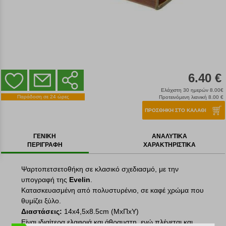
6.40 €
Ελάχιστη 30 ημερών 8.00€
Παράδοση σε 24 ώρες
Προτεινόμενη λιανική 8.00 €
ΠΡΟΣΘΗΚΗ ΣΤΟ ΚΑΛΑΘΙ
ΓΕΝΙΚΗ
ΑΝΑΛΥΤΙΚΑ
ΠΕΡΙΓΡΑΦΗ
ΧΑΡΑΚΤΗΡΙΣΤΙΚΑ
Ψαρτοπετσετοθήκη σε κλασικό σχεδιασμό, με την
υπογραφή της
Evelin
.
Κατασκευασμένη από πολυστυρένιο, σε καφέ χρώμα που
θυμίζει ξύλο.
Διαστάσεις:
14x4,5x8.5cm (ΜxΠxΥ)
Είναι ιδιαίτερα ελαφριά και άθραυστη, ενώ πλένεται και